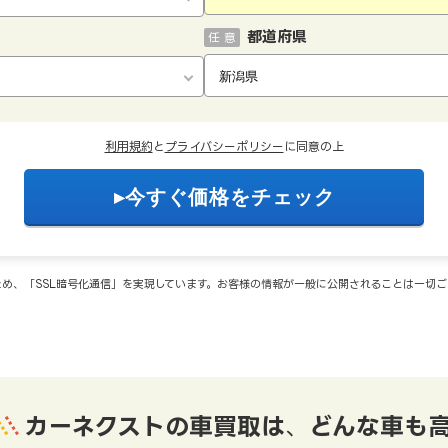
都道府県
任 意
利用規約
と
プライバシーポリシー
に同意の上
め、「SSL暗号化通信」を実現しています。お客様の情報が一般に公開されることは一切
カーネクストの車買取は
、
どんな車も