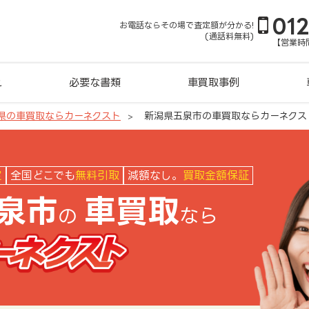
01
お電話ならその場で査定額が分かる!
(通話料無料)
【営業時間
れ
必要な書類
車買取事例
県の車買取ならカーネクスト
新潟県五泉市の車買取ならカーネクス
クスト
定
全国どこでも
無料引取
減額なし。
買取金額保証
泉市
車買取
の
なら