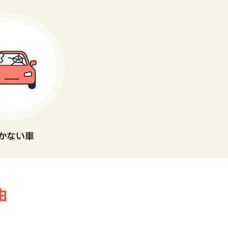
かない車
由
。