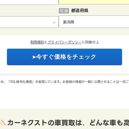
都道府県
任 意
利用規約
と
プライバシーポリシー
に同意の上
め、「SSL暗号化通信」を実現しています。お客様の情報が一般に公開されることは一切
カーネクストの車買取は
、
どんな車も