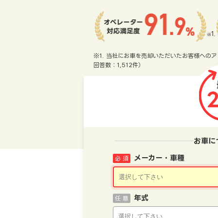
※1. 当社にお車を売却いただいたお客様へのア
回答数：1,512件）
お車に
メーカー・車種
必 須
年式
任 意