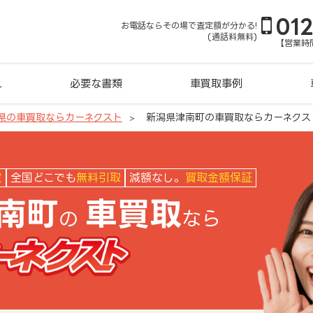
01
お電話ならその場で査定額が分かる!
(通話料無料)
【営業時間
れ
必要な書類
車買取事例
県の車買取ならカーネクスト
新潟県津南町の車買取ならカーネクス
クスト
定
全国どこでも
無料引取
減額なし。
買取金額保証
南町
車買取
の
なら