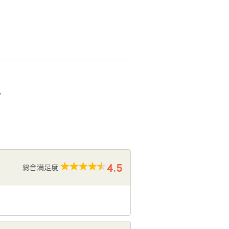
声
4.5
総合満足度: