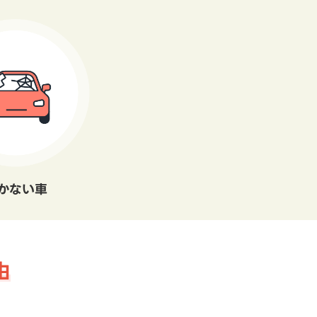
かない車
由
。