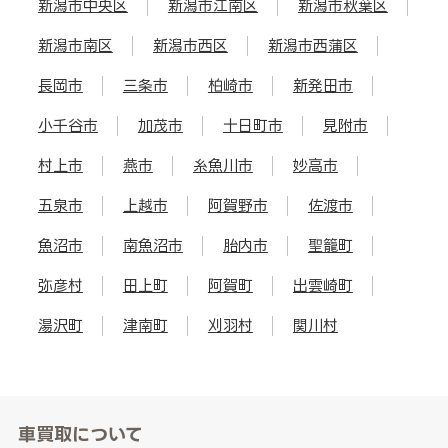
新潟市中央区
新潟市江南区
新潟市秋葉区
新潟市南区
新潟市西区
新潟市西蒲区
長岡市
三条市
柏崎市
新発田市
小千谷市
加茂市
十日町市
見附市
村上市
燕市
糸魚川市
妙高市
五泉市
上越市
阿賀野市
佐渡市
魚沼市
南魚沼市
胎内市
聖籠町
弥彦村
田上町
阿賀町
出雲崎町
湯沢町
津南町
刈羽村
関川村
車買取について