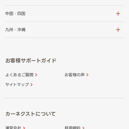
福島県
千葉県
東京都
石川県
福井県
大阪府
兵庫県
中国・四国
神奈川県
山梨県
長野県
京都府
滋賀県
鳥取県
島根県
九州・沖縄
岐阜県
静岡県
奈良県
三重県
岡山県
広島県
福岡県
佐賀県
愛知県
和歌山県
お客様サポートガイド
山口県
徳島県
長崎県
熊本県
よくあるご質問
お客様の声
香川県
愛媛県
大分県
宮崎県
サイトマップ
高知県
鹿児島県
沖縄県
カーネクストについて
運営会社
利用規約