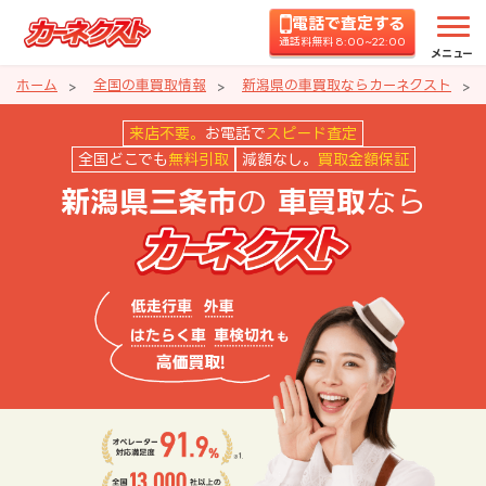
電話で査定する
通話料無料 8:00~22:00
メニュー
ホーム
全国の車買取情報
新潟県の車買取ならカーネクスト
新潟県三条市の車買取ならカーネ
来店不要。
お電話で
スピード査定
全国どこでも
無料引取
減額なし。
買取金額保証
の
なら
新潟県三条市
車買取