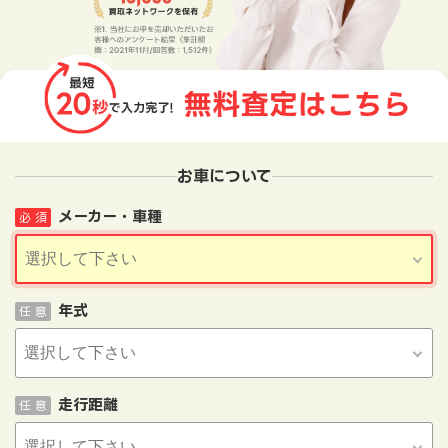
お車について
メーカー・車種
必 須
年式
任 意
走行距離
任 意