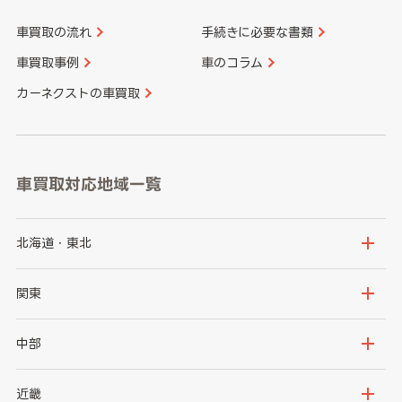
車買取の流れ
手続きに必要な書類
車買取事例
車のコラム
カーネクストの車買取
車買取対応地域一覧
北海道・東北
北海道
青森県
関東
岩手県
宮城県
茨城県
栃木県
中部
秋田県
山形県
群馬県
埼玉県
新潟県
富山県
近畿