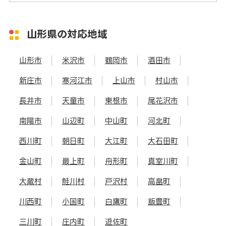
山形県の対応地域
山形市
米沢市
鶴岡市
酒田市
新庄市
寒河江市
上山市
村山市
長井市
天童市
東根市
尾花沢市
南陽市
山辺町
中山町
河北町
西川町
朝日町
大江町
大石田町
金山町
最上町
舟形町
真室川町
大蔵村
鮭川村
戸沢村
高畠町
川西町
小国町
白鷹町
飯豊町
三川町
庄内町
遊佐町