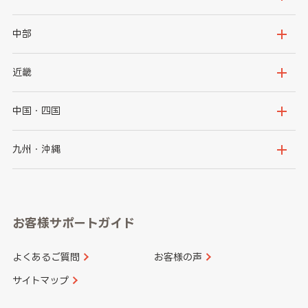
岩手県
宮城県
茨城県
栃木県
中部
秋田県
山形県
群馬県
埼玉県
新潟県
富山県
近畿
福島県
千葉県
東京都
石川県
福井県
大阪府
兵庫県
中国・四国
神奈川県
山梨県
長野県
京都府
滋賀県
鳥取県
島根県
九州・沖縄
岐阜県
静岡県
奈良県
三重県
岡山県
広島県
福岡県
佐賀県
愛知県
和歌山県
お客様サポートガイド
山口県
徳島県
長崎県
熊本県
よくあるご質問
お客様の声
香川県
愛媛県
大分県
宮崎県
サイトマップ
高知県
鹿児島県
沖縄県