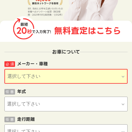
お車について
メーカー・車種
必 須
年式
任 意
走行距離
任 意