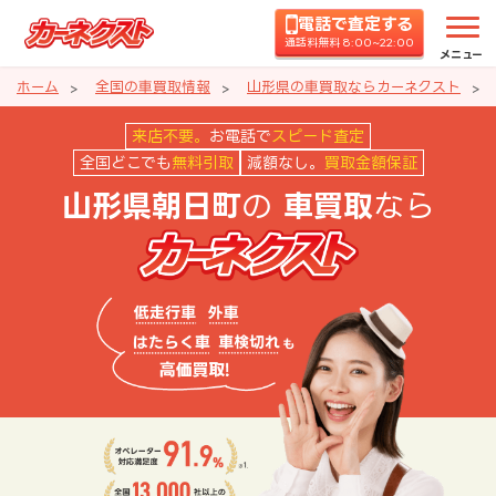
電話で査定する
通話料無料 8:00~22:00
メニュー
ホーム
全国の車買取情報
山形県の車買取ならカーネクスト
山形県朝日町の車買取ならカーネ
来店不要。
お電話で
スピード査定
全国どこでも
無料引取
減額なし。
買取金額保証
の
なら
山形県朝日町
車買取