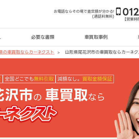
01
お電話ならその場で査定額が分かる!
(通話料無料)
【営業時間
れ
必要な書類
車買取事例
県の車買取ならカーネクスト
山形県尾花沢市の車買取ならカーネク
ネクスト
定
全国どこでも
無料引取
減額なし。
買取金額保証
花沢市
車買取
の
なら