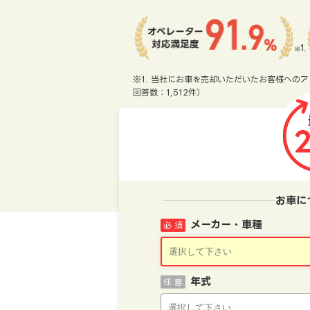
※1. 当社にお車を売却いただいたお客様へのア
回答数：1,512件）
お車に
メーカー・車種
必 須
年式
任 意