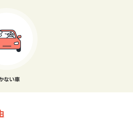
かない車
由
。