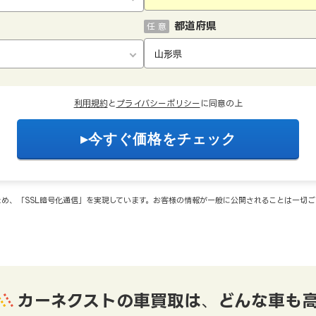
都道府県
任 意
利用規約
と
プライバシーポリシー
に同意の上
め、「SSL暗号化通信」を実現しています。お客様の情報が一般に公開されることは一切
カーネクストの車買取は
、
どんな車も