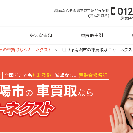
01
お電話ならその場で査定額が分かる!
(通話料無料)
【営業時間
れ
必要な書類
車買取事例
県の車買取ならカーネクスト
山形県南陽市の車買取ならカーネクス
クスト
定
全国どこでも
無料引取
減額なし。
買取金額保証
陽市
車買取
の
なら