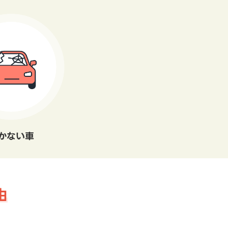
かない車
由
。