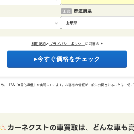
都道府県
任 意
利用規約
と
プライバシーポリシー
に同意の上
め、「SSL暗号化通信」を実現しています。お客様の情報が一般に公開されることは一切
カーネクストの車買取は
、
どんな車も