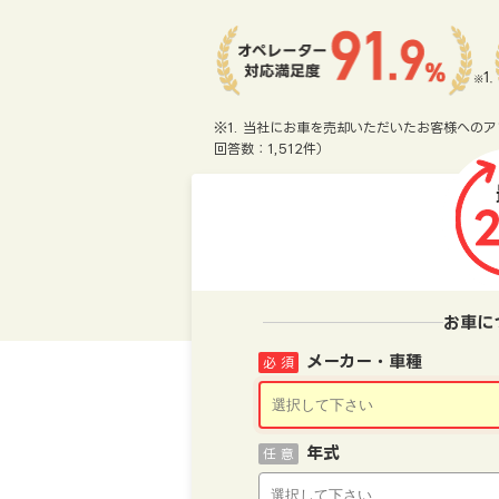
※1. 当社にお車を売却いただいたお客様へのア
回答数：1,512件）
お車に
メーカー・車種
必 須
年式
任 意