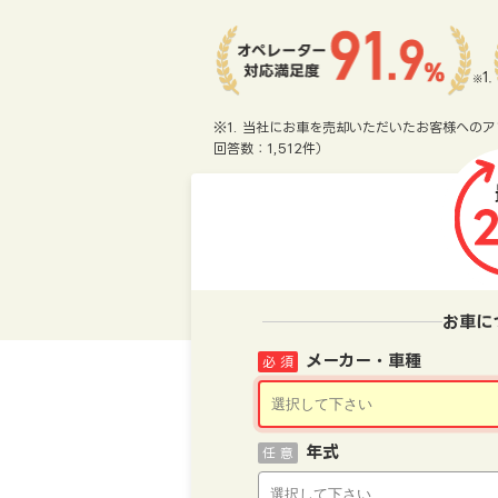
※1. 当社にお車を売却いただいたお客様へのア
回答数：1,512件）
お車に
メーカー・車種
必 須
年式
任 意