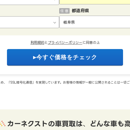
都道府県
任 意
利用規約
と
プライバシーポリシー
に同意の上
め、「SSL暗号化通信」を実現しています。お客様の情報が一般に公開されることは一切
カーネクストの車買取は
、
どんな車も