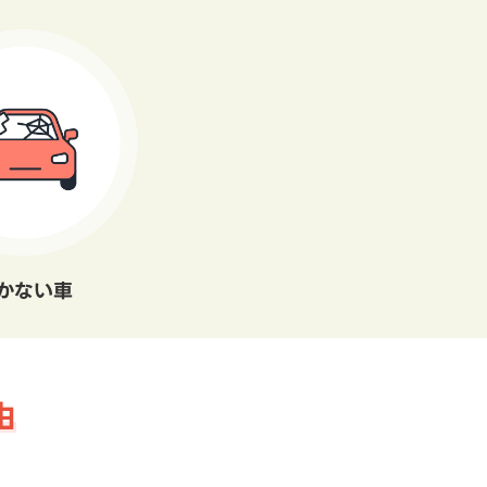
かない車
由
。