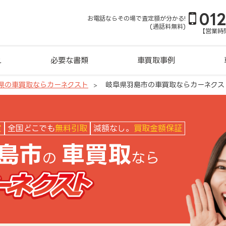
01
お電話ならその場で査定額が分かる!
(通話料無料)
【営業時間
れ
必要な書類
車買取事例
県の車買取ならカーネクスト
岐阜県羽島市の車買取ならカーネクス
クスト
定
全国どこでも
無料引取
減額なし。
買取金額保証
島市
車買取
の
なら