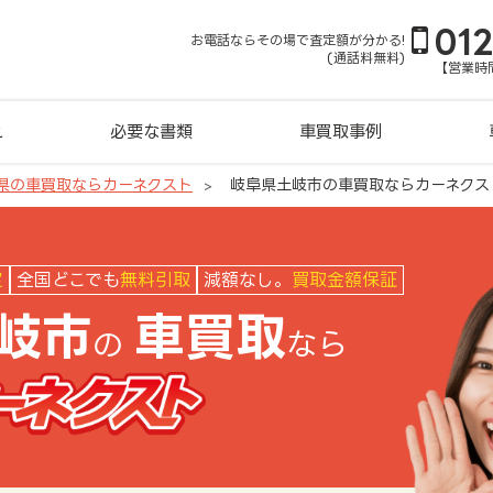
01
お電話ならその場で査定額が分かる!
(通話料無料)
【営業時間
れ
必要な書類
車買取事例
県の車買取ならカーネクスト
岐阜県土岐市の車買取ならカーネクス
クスト
定
全国どこでも
無料引取
減額なし。
買取金額保証
岐市
車買取
の
なら