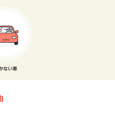
かない車
由
。