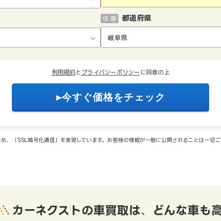
都道府県
任 意
利用規約
と
プライバシーポリシー
に同意の上
め、「SSL暗号化通信」を実現しています。お客様の情報が一般に公開されることは一切
カーネクストの車買取は
、
どんな車も