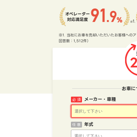
※1. 当社にお車を売却いただいたお客様へのア
回答数：1,512件）
お車に
メーカー・車種
必 須
年式
任 意