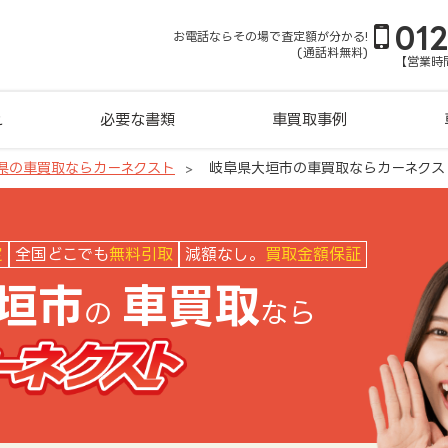
01
お電話ならその場で査定額が分かる!
(通話料無料)
【営業時間
れ
必要な書類
車買取事例
県の車買取ならカーネクスト
岐阜県大垣市の車買取ならカーネクス
クスト
定
全国どこでも
無料引取
減額なし。
買取金額保証
垣市
車買取
の
なら