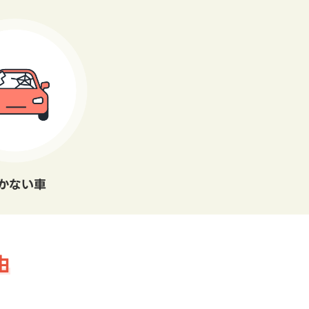
かない車
由
。