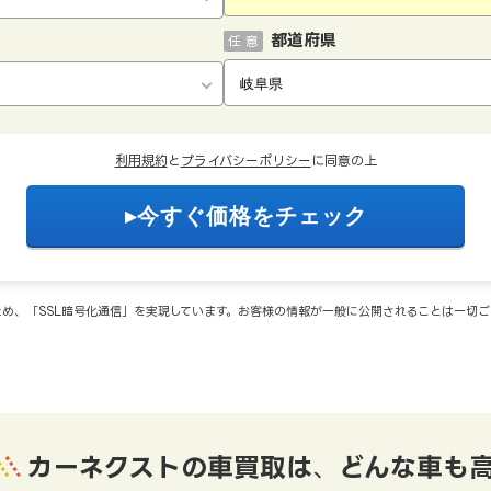
都道府県
任 意
利用規約
と
プライバシーポリシー
に同意の上
め、「SSL暗号化通信」を実現しています。お客様の情報が一般に公開されることは一切
カーネクストの車買取は
、
どんな車も