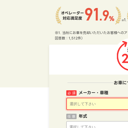
※1. 当社にお車を売却いただいたお客様へのア
回答数：1,512件）
お車に
メーカー・車種
必 須
年式
任 意