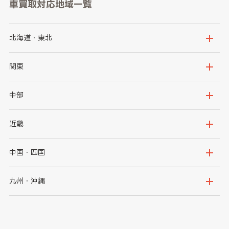
車買取対応地域一覧
北海道・東北
北海道
青森県
関東
岩手県
宮城県
茨城県
栃木県
中部
秋田県
山形県
群馬県
埼玉県
新潟県
富山県
近畿
福島県
千葉県
東京都
石川県
福井県
大阪府
兵庫県
中国・四国
神奈川県
山梨県
長野県
京都府
滋賀県
鳥取県
島根県
九州・沖縄
岐阜県
静岡県
奈良県
三重県
岡山県
広島県
福岡県
佐賀県