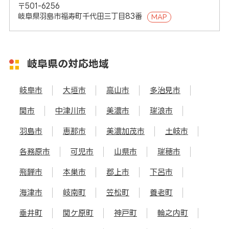
〒501-6256
岐阜県羽島市福寿町千代田三丁目83番
MAP
岐阜県の対応地域
岐阜市
大垣市
高山市
多治見市
関市
中津川市
美濃市
瑞浪市
羽島市
恵那市
美濃加茂市
土岐市
各務原市
可児市
山県市
瑞穂市
飛騨市
本巣市
郡上市
下呂市
海津市
岐南町
笠松町
養老町
垂井町
関ケ原町
神戸町
輪之内町