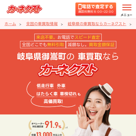
電話で査定する
通話料無料 8:00~22:00
メニュー
ホーム
全国の車買取情報
岐阜県の車買取ならカーネクスト
岐阜県御嵩町の車買取ならカーネ
来店不要。
お電話で
スピード査定
全国どこでも
無料引取
減額なし。
買取金額保証
の
なら
岐阜県御嵩町
車買取