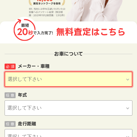
お車について
メーカー・車種
必 須
年式
任 意
走行距離
任 意