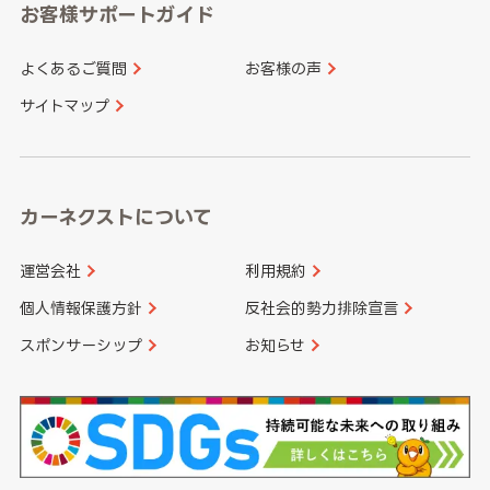
愛知県
和歌山県
お客様サポートガイド
山口県
徳島県
長崎県
熊本県
よくあるご質問
お客様の声
香川県
愛媛県
大分県
宮崎県
サイトマップ
高知県
鹿児島県
沖縄県
カーネクストについて
運営会社
利用規約
個人情報保護方針
反社会的勢力排除宣言
スポンサーシップ
お知らせ