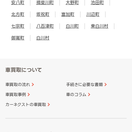
安八町
揖斐川町
大野町
池田町
北方町
坂祝町
富加町
川辺町
七宗町
八百津町
白川町
東白川村
御嵩町
白川村
車買取について
車買取の流れ
手続きに必要な書類
車買取事例
車のコラム
カーネクストの車買取