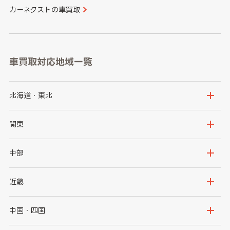
カーネクストの車買取
車買取対応地域一覧
北海道・東北
北海道
青森県
関東
岩手県
宮城県
茨城県
栃木県
中部
秋田県
山形県
群馬県
埼玉県
新潟県
富山県
近畿
福島県
千葉県
東京都
石川県
福井県
大阪府
兵庫県
中国・四国