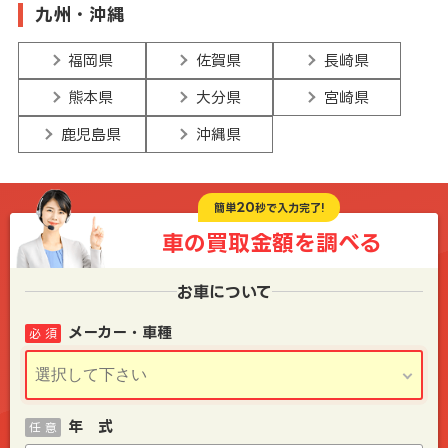
九州・沖縄
福岡県
佐賀県
長崎県
熊本県
大分県
宮崎県
鹿児島県
沖縄県
20
簡単
秒で入力完了!
車の買取金額を
調べる
お車について
メーカー・車種
必 須
年 式
任 意