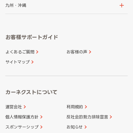
神奈川県
山梨県
長野県
京都府
滋賀県
鳥取県
島根県
九州・沖縄
岐阜県
静岡県
奈良県
三重県
岡山県
広島県
福岡県
佐賀県
愛知県
和歌山県
お客様サポートガイド
山口県
徳島県
長崎県
熊本県
よくあるご質問
お客様の声
香川県
愛媛県
大分県
宮崎県
サイトマップ
高知県
鹿児島県
沖縄県
カーネクストについて
運営会社
利用規約
個人情報保護方針
反社会的勢力排除宣言
スポンサーシップ
お知らせ