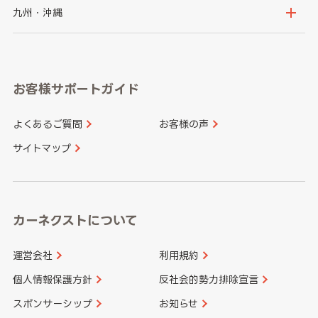
神奈川県
山梨県
長野県
京都府
滋賀県
鳥取県
島根県
九州・沖縄
岐阜県
静岡県
奈良県
三重県
岡山県
広島県
福岡県
佐賀県
愛知県
和歌山県
お客様サポートガイド
山口県
徳島県
長崎県
熊本県
よくあるご質問
お客様の声
香川県
愛媛県
大分県
宮崎県
サイトマップ
高知県
鹿児島県
沖縄県
カーネクストについて
運営会社
利用規約
個人情報保護方針
反社会的勢力排除宣言
スポンサーシップ
お知らせ