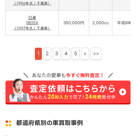
（1996年式 / 千葉県）
日産
180SX
350,000円
2,000cc
平成8年(1
（1997年式 / 千葉県）
1
2
3
4
5
>
>>
あなたの愛車も
今すぐ無料査定！
都道府県別の車買取事例