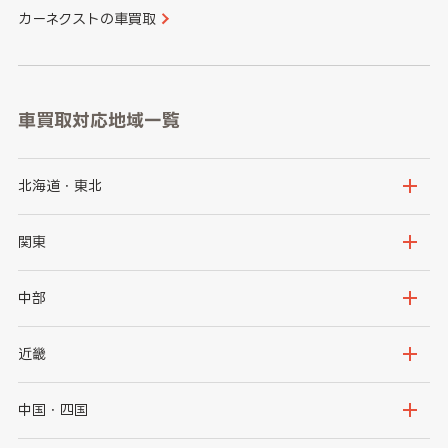
カーネクストの車買取
車買取対応地域一覧
北海道・東北
北海道
青森県
関東
岩手県
宮城県
茨城県
栃木県
中部
秋田県
山形県
群馬県
埼玉県
新潟県
富山県
近畿
福島県
千葉県
東京都
石川県
福井県
大阪府
兵庫県
中国・四国