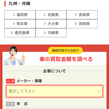
九州・沖縄
福岡県
佐賀県
長崎県
熊本県
大分県
宮崎県
鹿児島県
沖縄県
20
簡単
秒で入力完了!
車の買取金額を
調べる
お車について
メーカー・車種
必 須
年 式
任 意