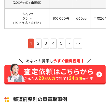
（2009年式 / 山形県）
ダイハツ
タント
100,000円
660cc
平成26年(
（2014年式 / 山形県）
1
2
3
4
5
>
>>
あなたの愛車も
今すぐ無料査定！
都道府県別の車買取事例