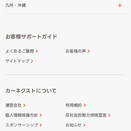
神奈川県
山梨県
長野県
京都府
滋賀県
鳥取県
島根県
九州・沖縄
岐阜県
静岡県
奈良県
三重県
岡山県
広島県
福岡県
佐賀県
愛知県
和歌山県
お客様サポートガイド
山口県
徳島県
長崎県
熊本県
よくあるご質問
お客様の声
香川県
愛媛県
大分県
宮崎県
サイトマップ
高知県
鹿児島県
沖縄県
カーネクストについて
運営会社
利用規約
個人情報保護方針
反社会的勢力排除宣言
スポンサーシップ
お知らせ