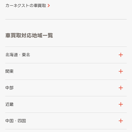
カーネクストの車買取
車買取対応地域一覧
北海道・東北
北海道
青森県
関東
岩手県
宮城県
茨城県
栃木県
中部
秋田県
山形県
群馬県
埼玉県
新潟県
富山県
近畿
福島県
千葉県
東京都
石川県
福井県
大阪府
兵庫県
中国・四国