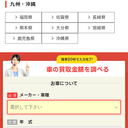
九州・沖縄
福岡県
佐賀県
長崎県
熊本県
大分県
宮崎県
鹿児島県
沖縄県
20
簡単
秒で入力完了!
車の買取金額を
調べる
お車について
メーカー・車種
必 須
年 式
任 意