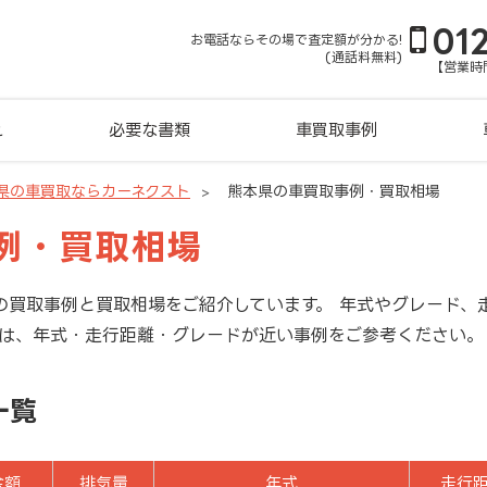
01
お電話ならその場で査定額が分かる!
(通話料無料)
【営業時間
れ
必要な書類
車買取事例
県の車買取ならカーネクスト
熊本県の車買取事例・買取相場
例・買取相場
の買取事例と買取相場をご紹介しています。 年式やグレード、
方は、年式・走行距離・グレードが近い事例をご参考ください。
一覧
金額
排気量
年式
走行