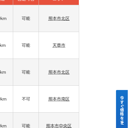
0km
可能
熊本市北区
0km
可能
天草市
1km
可能
熊本市北区
今すぐ価格をチェック！
0km
不可
熊本市南区
0km
可能
熊本市中央区