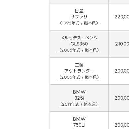
日産
サファリ
220,0
（1993年式 / 熊本県）
メルセデス・ベンツ
CLS350
210,0
（2006年式 / 熊本県）
三菱
アウトランダー
200,0
（2006年式 / 熊本県）
BMW
325i
200,0
（2011年式 / 熊本県）
BMW
750Li
200,0