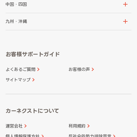
福島県
千葉県
東京都
石川県
福井県
大阪府
兵庫県
中国・四国
神奈川県
山梨県
長野県
京都府
滋賀県
鳥取県
島根県
九州・沖縄
岐阜県
静岡県
奈良県
三重県
岡山県
広島県
福岡県
佐賀県
愛知県
和歌山県
お客様サポートガイド
山口県
徳島県
長崎県
熊本県
よくあるご質問
お客様の声
香川県
愛媛県
大分県
宮崎県
サイトマップ
高知県
鹿児島県
沖縄県
カーネクストについて
運営会社
利用規約
個人情報保護方針
反社会的勢力排除宣言