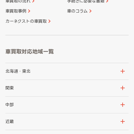
車買取の流れ
手続きに必要な書類
車買取事例
車のコラム
カーネクストの車買取
車買取対応地域一覧
北海道・東北
北海道
青森県
関東
岩手県
宮城県
茨城県
栃木県
中部
秋田県
山形県
群馬県
埼玉県
新潟県
富山県
近畿