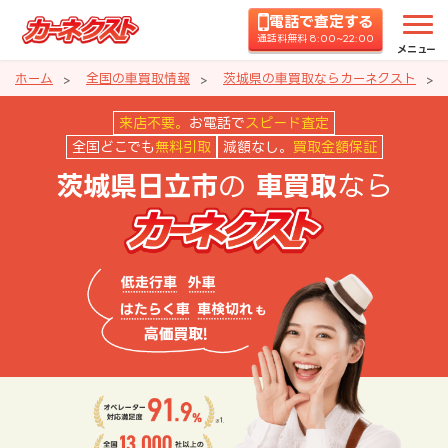
電話で査定する
通話料無料 8:00~22:00
メニュー
ホーム
全国の車買取情報
茨城県の車買取ならカーネクスト
茨城県日立市の車買取ならカーネ
来店不要。
お電話で
スピード査定
全国どこでも
無料引取
減額なし。
買取金額保証
の
なら
茨城県日立市
車買取