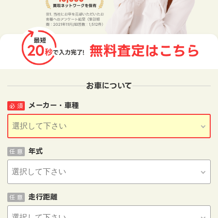
お車について
メーカー・車種
必 須
年式
任 意
走行距離
任 意