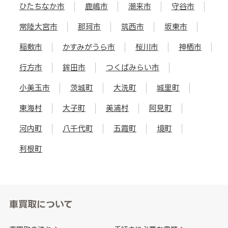
ひたちなか市
鹿嶋市
潮来市
守谷市
常陸大宮市
那珂市
筑西市
坂東市
稲敷市
かすみがうら市
桜川市
神栖市
行方市
鉾田市
つくばみらい市
小美玉市
茨城町
大洗町
城里町
東海村
大子町
美浦村
阿見町
河内町
八千代町
五霞町
境町
利根町
車買取について