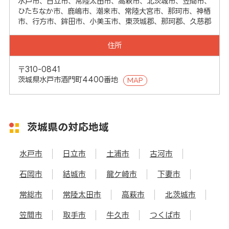
水戸市、日立市、常陸太田市、高萩市、北茨城市、笠間市、
ひたちなか市、鹿嶋市、潮来市、常陸大宮市、那珂市、神栖
市、行方市、鉾田市、小美玉市、東茨城郡、那珂郡、久慈郡
住所
〒310-0841
茨城県水戸市酒門町4400番地
MAP
茨城県の対応地域
水戸市
日立市
土浦市
古河市
石岡市
結城市
龍ケ崎市
下妻市
常総市
常陸太田市
高萩市
北茨城市
笠間市
取手市
牛久市
つくば市