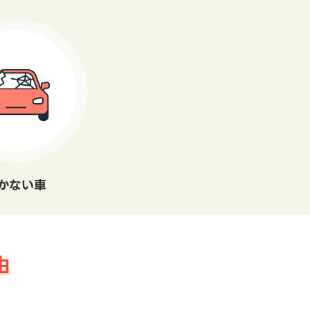
かない車
由
。