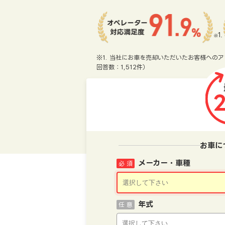
※1. 当社にお車を売却いただいたお客様へのア
回答数：1,512件）
お車に
メーカー・車種
必 須
年式
任 意