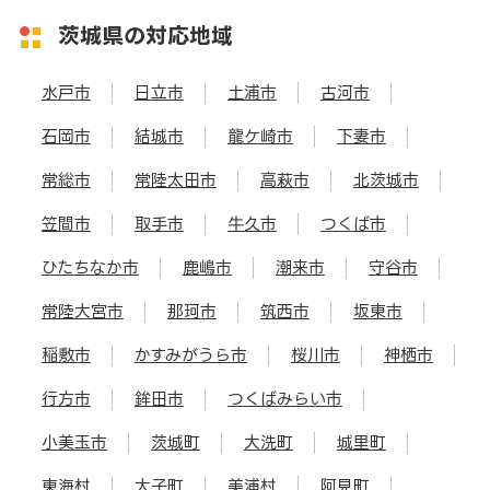
茨城県の対応地域
水戸市
日立市
土浦市
古河市
石岡市
結城市
龍ケ崎市
下妻市
常総市
常陸太田市
高萩市
北茨城市
笠間市
取手市
牛久市
つくば市
ひたちなか市
鹿嶋市
潮来市
守谷市
常陸大宮市
那珂市
筑西市
坂東市
稲敷市
かすみがうら市
桜川市
神栖市
行方市
鉾田市
つくばみらい市
小美玉市
茨城町
大洗町
城里町
東海村
大子町
美浦村
阿見町