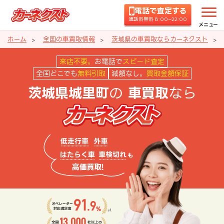
電話で査定する
通話料無料 8:00~22:00
メニュー
ホーム
全国の車買取情報
茨城県の車買取ならカーネクスト
茨城県城里町の車買取ならカーネ
来店不要。
お電話で
スピード査定
全国どこでも
無料引取
減額なし。
買取金額保証
の
なら
茨城県城里町
車買取