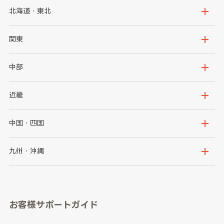
北海道・東北
北海道
青森県
関東
岩手県
宮城県
茨城県
栃木県
中部
秋田県
山形県
群馬県
埼玉県
新潟県
富山県
近畿
福島県
千葉県
東京都
石川県
福井県
大阪府
兵庫県
中国・四国
神奈川県
山梨県
長野県
京都府
滋賀県
鳥取県
島根県
九州・沖縄
岐阜県
静岡県
奈良県
三重県
岡山県
広島県
福岡県
佐賀県
愛知県
和歌山県
お客様サポートガイド
山口県
徳島県
長崎県
熊本県