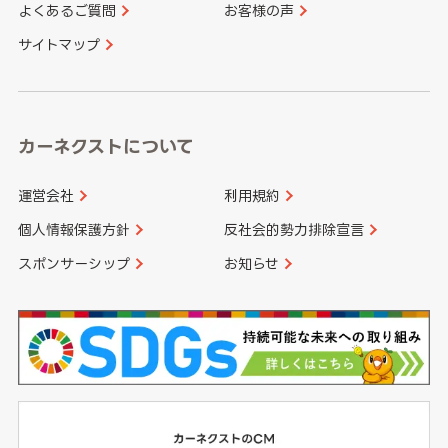
よくあるご質問
お客様の声
香川県
愛媛県
大分県
宮崎県
サイトマップ
高知県
鹿児島県
沖縄県
カーネクストについて
運営会社
利用規約
個人情報保護方針
反社会的勢力排除宣言
スポンサーシップ
お知らせ