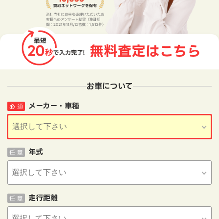
お車について
メーカー・車種
必 須
年式
任 意
走行距離
任 意