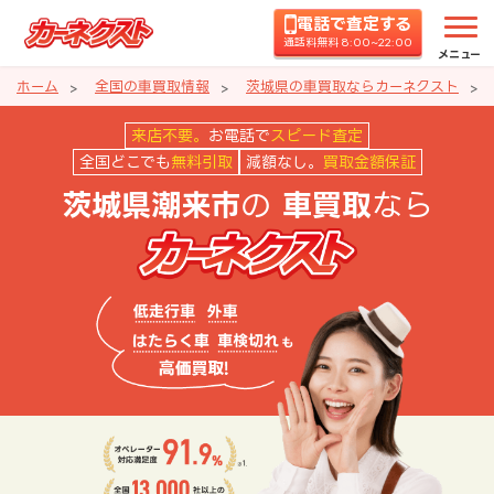
電話で査定する
通話料無料 8:00~22:00
メニュー
ホーム
全国の車買取情報
茨城県の車買取ならカーネクスト
茨城県潮来市の車買取ならカーネ
来店不要。
お電話で
スピード査定
全国どこでも
無料引取
減額なし。
買取金額保証
の
なら
茨城県潮来市
車買取