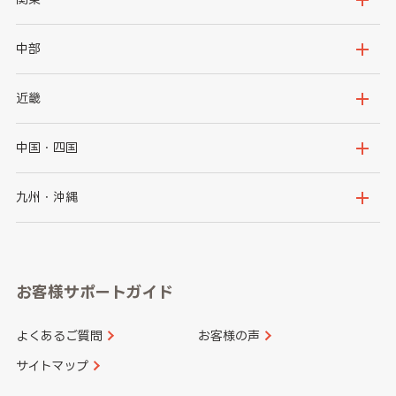
岩手県
宮城県
茨城県
栃木県
中部
秋田県
山形県
群馬県
埼玉県
新潟県
富山県
近畿
福島県
千葉県
東京都
石川県
福井県
大阪府
兵庫県
中国・四国
神奈川県
山梨県
長野県
京都府
滋賀県
鳥取県
島根県
九州・沖縄
岐阜県
静岡県
奈良県
三重県
岡山県
広島県
福岡県
佐賀県
愛知県
和歌山県
お客様サポートガイド
山口県
徳島県
長崎県
熊本県
よくあるご質問
お客様の声
香川県
愛媛県
大分県
宮崎県
サイトマップ
高知県
鹿児島県
沖縄県