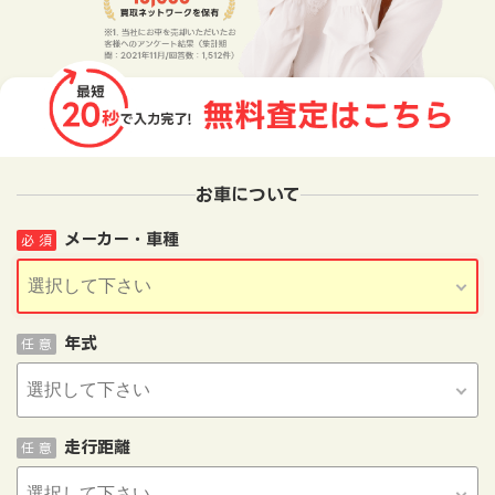
お車について
メーカー・車種
必 須
年式
任 意
走行距離
任 意