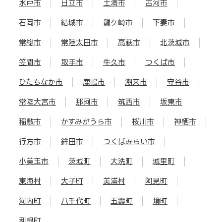
水戸市
日立市
土浦市
古河市
石岡市
結城市
龍ケ崎市
下妻市
常総市
常陸太田市
高萩市
北茨城市
笠間市
取手市
牛久市
つくば市
ひたちなか市
鹿嶋市
潮来市
守谷市
常陸大宮市
那珂市
筑西市
坂東市
稲敷市
かすみがうら市
桜川市
神栖市
行方市
鉾田市
つくばみらい市
小美玉市
茨城町
大洗町
城里町
東海村
大子町
美浦村
阿見町
河内町
八千代町
五霞町
境町
利根町