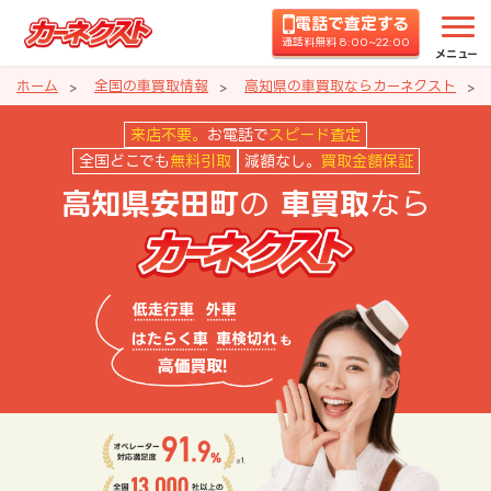
電話で査定する
通話料無料 8:00~22:00
メニュー
ホーム
全国の車買取情報
高知県の車買取ならカーネクスト
高知県安田町の車買取ならカーネ
来店不要。
お電話で
スピード査定
全国どこでも
無料引取
減額なし。
買取金額保証
の
なら
高知県安田町
車買取