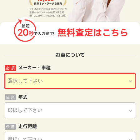
お車について
メーカー・車種
必 須
年式
任 意
走行距離
任 意