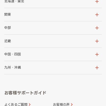
北海道・東北
北海道
青森県
関東
岩手県
宮城県
茨城県
栃木県
中部
秋田県
山形県
群馬県
埼玉県
新潟県
富山県
近畿
福島県
千葉県
東京都
石川県
福井県
大阪府
兵庫県
中国・四国
神奈川県
山梨県
長野県
京都府
滋賀県
鳥取県
島根県
九州・沖縄
岐阜県
静岡県
奈良県
三重県
岡山県
広島県
福岡県
佐賀県
愛知県
和歌山県
お客様サポートガイド
山口県
徳島県
長崎県
熊本県
よくあるご質問
お客様の声
香川県
愛媛県
大分県
宮崎県