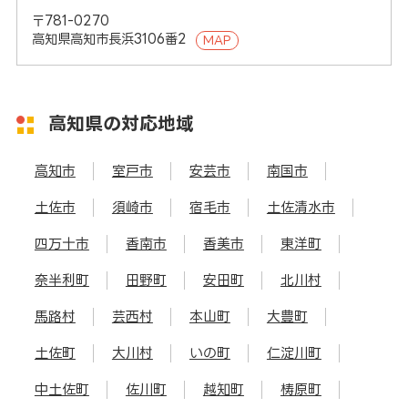
〒781-0270
高知県高知市長浜3106番2
MAP
高知県の対応地域
高知市
室戸市
安芸市
南国市
土佐市
須崎市
宿毛市
土佐清水市
四万十市
香南市
香美市
東洋町
奈半利町
田野町
安田町
北川村
馬路村
芸西村
本山町
大豊町
土佐町
大川村
いの町
仁淀川町
中土佐町
佐川町
越知町
梼原町