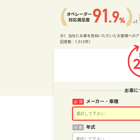
※1. 当社にお車を売却いただいたお客様へのア
回答数：1,512件）
お車に
メーカー・車種
必 須
年式
任 意