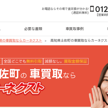
01
お電話ならその場で査定額が分かる!
(通話料無料)
【営業時間
れ
必要な書類
車買取事例
県の車買取ならカーネクスト
高知県土佐町の車買取ならカーネクス
クスト
定
全国どこでも
無料引取
減額なし。
買取金額保証
佐町
車買取
の
なら