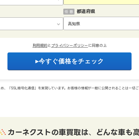
都道府県
任 意
利用規約
と
プライバシーポリシー
に同意の上
め、「SSL暗号化通信」を実現しています。お客様の情報が一般に公開されることは一切
カーネクストの車買取は
、
どんな車も