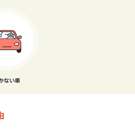
かない車
由
。