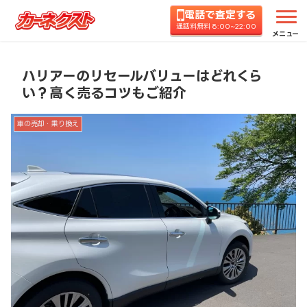
電話で査定する
ホーム
コラムTOP
車の売却・乗り換え
ハリア
通話料無料 8:00~22:00
メニュー
ハリアーのリセールバリューはどれくら
い？高く売るコツもご紹介
車の売却・乗り換え