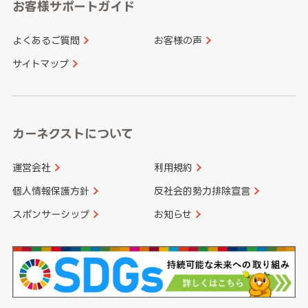
愛知県
和歌山県
お客様サポートガイド
山口県
徳島県
長崎県
熊本県
よくあるご質問
お客様の声
香川県
愛媛県
大分県
宮崎県
サイトマップ
高知県
鹿児島県
沖縄県
カーネクストについて
運営会社
利用規約
個人情報保護方針
反社会的勢力排除宣言
スポンサーシップ
お知らせ