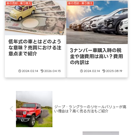
車の売却・乗り換え
車の売却・乗り換え
低年式の車とはどのよう
な意味？売買における注
3ナンバー車購入時の税
意点まで紹介
金や諸費用は高い？費用
の内訳は
2024.02.14
2026.04.15
2024.02.14
2025.08.19
ジープ・ラングラーのリセールバリューが高
い理由は？高く売る方法もご紹介