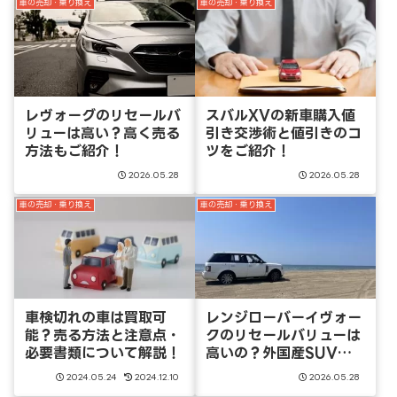
車の売却・乗り換え
車の売却・乗り換え
レヴォーグのリセールバ
スバルXVの新車購入値
リューは高い？高く売る
引き交渉術と値引きのコ
方法もご紹介！
ツをご紹介！
2026.05.28
2026.05.28
車の売却・乗り換え
車の売却・乗り換え
車検切れの車は買取可
レンジローバーイヴォー
能？売る方法と注意点・
クのリセールバリューは
必要書類について解説！
高いの？外国産SUVの
リセールは
2024.05.24
2024.12.10
2026.05.28