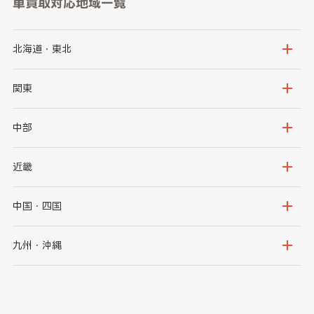
車買取対応地域一覧
北海道・東北
北海道
青森県
関東
岩手県
宮城県
茨城県
栃木県
中部
秋田県
山形県
群馬県
埼玉県
新潟県
富山県
近畿
福島県
千葉県
東京都
石川県
福井県
大阪府
兵庫県
中国・四国
神奈川県
山梨県
長野県
京都府
滋賀県
鳥取県
島根県
九州・沖縄
岐阜県
静岡県
奈良県
三重県
岡山県
広島県
福岡県
佐賀県