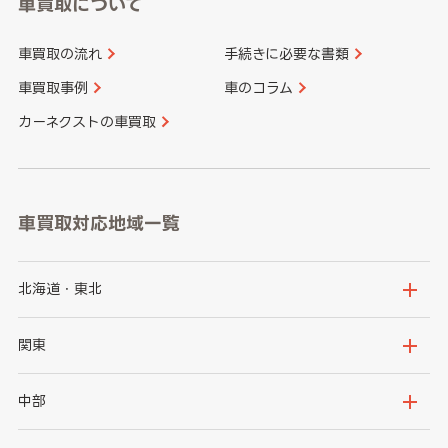
車買取について
車買取の流れ
手続きに必要な書類
車買取事例
車のコラム
カーネクストの車買取
車買取対応地域一覧
北海道・東北
北海道
青森県
関東
岩手県
宮城県
茨城県
栃木県
中部