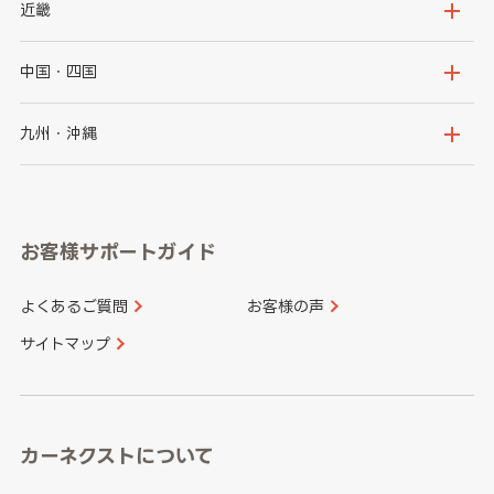
秋田県
山形県
群馬県
埼玉県
新潟県
富山県
近畿
福島県
千葉県
東京都
石川県
福井県
大阪府
兵庫県
中国・四国
神奈川県
山梨県
長野県
京都府
滋賀県
鳥取県
島根県
九州・沖縄
岐阜県
静岡県
奈良県
三重県
岡山県
広島県
福岡県
佐賀県
愛知県
和歌山県
お客様サポートガイド
山口県
徳島県
長崎県
熊本県
よくあるご質問
お客様の声
香川県
愛媛県
大分県
宮崎県
サイトマップ
高知県
鹿児島県
沖縄県
カーネクストについて