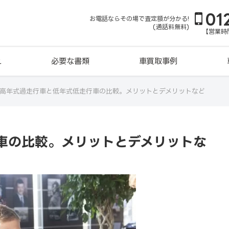
01
お電話ならその場で査定額が分かる!
(通話料無料)
【営業時間
れ
必要な書類
車買取事例
高年式過走行車と低年式低走行車の比較。メリットとデメリットなど
車の比較。メリットとデメリットな