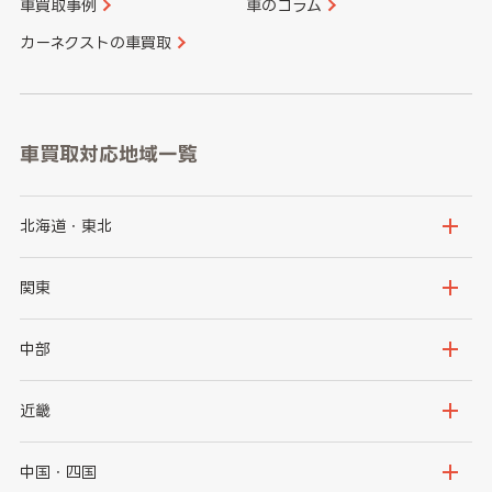
車買取事例
車のコラム
カーネクストの車買取
車買取対応地域一覧
北海道・東北
北海道
青森県
関東
岩手県
宮城県
茨城県
栃木県
中部
秋田県
山形県
群馬県
埼玉県
新潟県
富山県
近畿
福島県
千葉県
東京都
石川県
福井県
大阪府
兵庫県
中国・四国