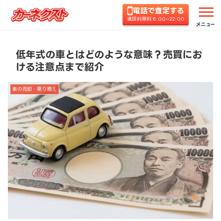
電話で査定する
ホーム
コラムTOP
車の売却・乗り換え
低年式
通話料無料 8:00~22:00
メニュー
低年式の車とはどのような意味？売買にお
ける注意点まで紹介
車の売却・乗り換え