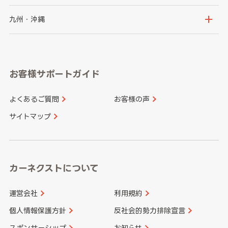
神奈川県
山梨県
長野県
京都府
滋賀県
鳥取県
島根県
九州・沖縄
岐阜県
静岡県
奈良県
三重県
岡山県
広島県
福岡県
佐賀県
愛知県
和歌山県
お客様サポートガイド
山口県
徳島県
長崎県
熊本県
よくあるご質問
お客様の声
香川県
愛媛県
大分県
宮崎県
サイトマップ
高知県
鹿児島県
沖縄県
カーネクストについて
運営会社
利用規約
個人情報保護方針
反社会的勢力排除宣言
スポンサーシップ
お知らせ