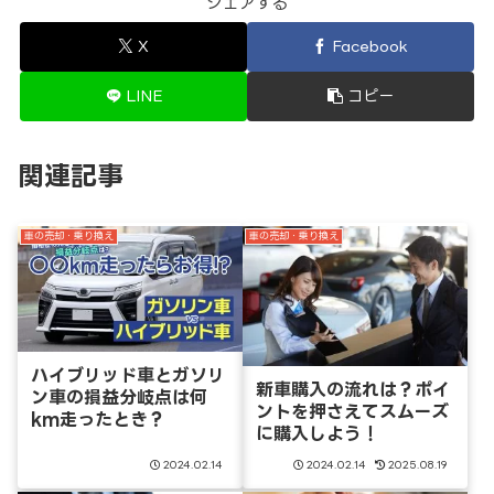
シェアする
X
Facebook
LINE
コピー
関連記事
車の売却・乗り換え
車の売却・乗り換え
ハイブリッド車とガソリ
新車購入の流れは？ポイ
ン車の損益分岐点は何
ントを押さえてスムーズ
km走ったとき？
に購入しよう！
2024.02.14
2024.02.14
2025.08.19