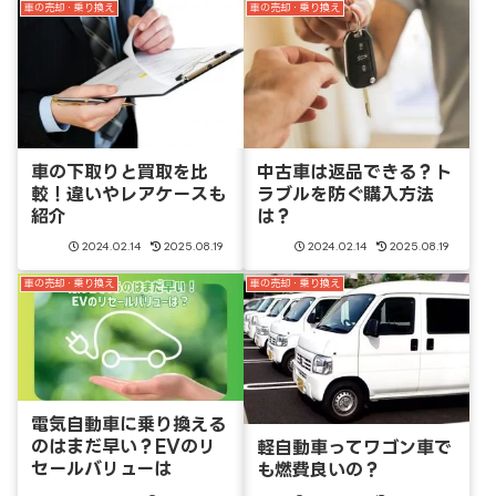
車の売却・乗り換え
車の売却・乗り換え
車の下取りと買取を比
中古車は返品できる？ト
較！違いやレアケースも
ラブルを防ぐ購入方法
紹介
は？
2024.02.14
2025.08.19
2024.02.14
2025.08.19
車の売却・乗り換え
車の売却・乗り換え
電気自動車に乗り換える
のはまだ早い？EVのリ
軽自動車ってワゴン車で
セールバリューは
も燃費良いの？