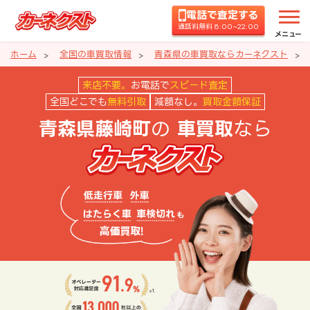
電話で査定する
通話料無料 8:00~22:00
メニュー
ホーム
全国の車買取情報
青森県の車買取ならカーネクスト
青森県藤崎町の車買取ならカーネ
来店不要。
お電話で
スピード査定
全国どこでも
無料引取
減額なし。
買取金額保証
の
なら
青森県藤崎町
車買取