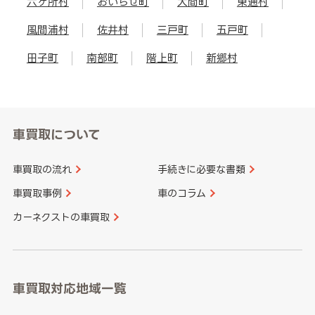
六ヶ所村
おいらせ町
大間町
東通村
風間浦村
佐井村
三戸町
五戸町
田子町
南部町
階上町
新郷村
車買取について
車買取の流れ
手続きに必要な書類
車買取事例
車のコラム
カーネクストの車買取
車買取対応地域一覧