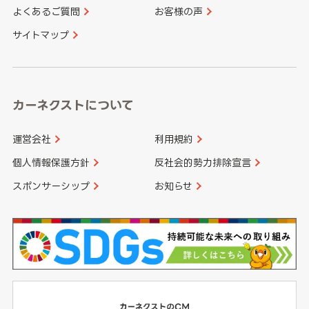
よくあるご質問
お客様の声
香川県
愛媛県
大分県
宮崎県
サイトマップ
高知県
鹿児島県
沖縄県
カーネクストについて
運営会社
利用規約
個人情報保護方針
反社会的勢力排除宣言
スポンサーシップ
お知らせ