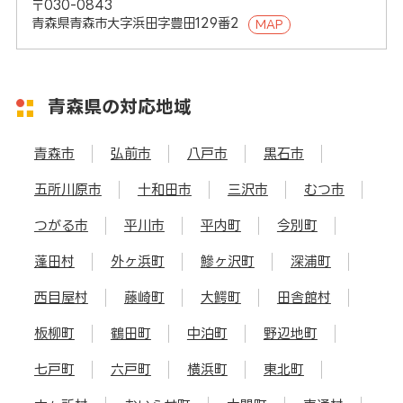
〒030-0843
青森県青森市大字浜田字豊田129番2
MAP
青森県の対応地域
青森市
弘前市
八戸市
黒石市
五所川原市
十和田市
三沢市
むつ市
つがる市
平川市
平内町
今別町
蓬田村
外ヶ浜町
鰺ヶ沢町
深浦町
西目屋村
藤崎町
大鰐町
田舎館村
板柳町
鶴田町
中泊町
野辺地町
七戸町
六戸町
横浜町
東北町