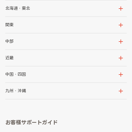
北海道・東北
北海道
青森県
関東
岩手県
宮城県
茨城県
栃木県
中部
秋田県
山形県
群馬県
埼玉県
新潟県
富山県
近畿
福島県
千葉県
東京都
石川県
福井県
大阪府
兵庫県
中国・四国
神奈川県
山梨県
長野県
京都府
滋賀県
鳥取県
島根県
九州・沖縄
岐阜県
静岡県
奈良県
三重県
岡山県
広島県
福岡県
佐賀県
愛知県
和歌山県
お客様サポートガイド
山口県
徳島県
長崎県
熊本県