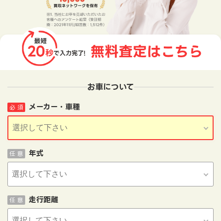
お車について
メーカー・車種
必 須
年式
任 意
走行距離
任 意