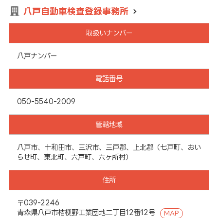
八戸自動車検査登録事務所
取扱いナンバー
八戸ナンバー
電話番号
050-5540-2009
管轄地域
八戸市、十和田市、三沢市、三戸郡、上北郡（七戸町、おい
らせ町、東北町、六戸町、六ヶ所村）
住所
〒039-2246
青森県八戸市桔梗野工業団地二丁目12番12号
MAP