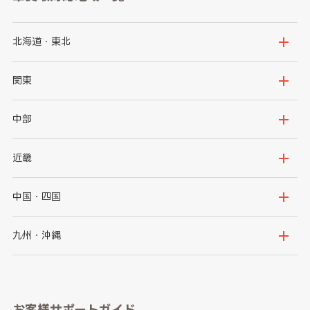
北海道・東北
北海道
青森県
関東
岩手県
宮城県
茨城県
栃木県
中部
秋田県
山形県
群馬県
埼玉県
新潟県
富山県
近畿
福島県
千葉県
東京都
石川県
福井県
大阪府
兵庫県
中国・四国
神奈川県
山梨県
長野県
京都府
滋賀県
鳥取県
島根県
九州・沖縄
岐阜県
静岡県
奈良県
三重県
岡山県
広島県
福岡県
佐賀県
愛知県
和歌山県
お客様サポートガイド
山口県
徳島県
長崎県
熊本県