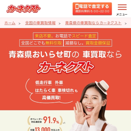
電話で査定する
通話料無料 8:00~22:00
メニュー
ホーム
全国の車買取情報
青森県の車買取ならカーネクスト
青森県おいらせ町の車買取ならカ
来店不要。
お電話で
スピード査定
全国どこでも
無料引取
減額なし。
買取金額保証
の
なら
青森県おいらせ町
車買取