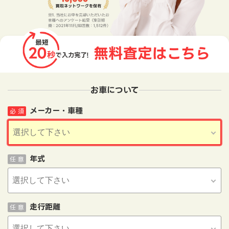
お車について
メーカー・車種
必 須
年式
任 意
走行距離
任 意