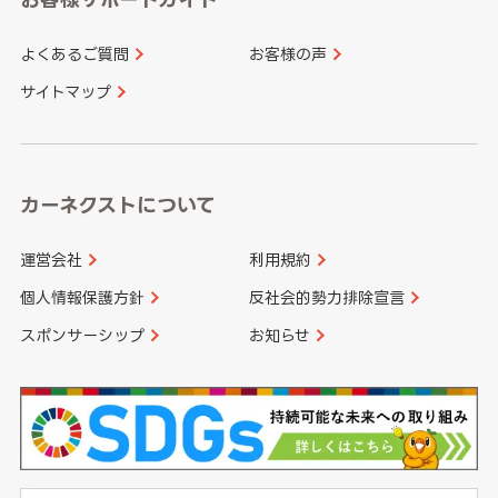
よくあるご質問
お客様の声
香川県
愛媛県
大分県
宮崎県
サイトマップ
高知県
鹿児島県
沖縄県
カーネクストについて
運営会社
利用規約
個人情報保護方針
反社会的勢力排除宣言
スポンサーシップ
お知らせ