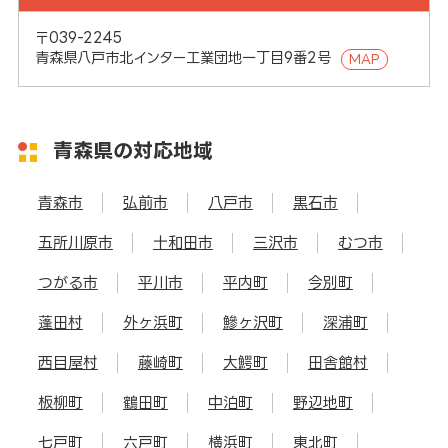
〒039-2245
青森県八戸市北インター工業団地一丁目9番2号
MAP
青森県の対応地域
青森市
弘前市
八戸市
黒石市
五所川原市
十和田市
三沢市
むつ市
つがる市
平川市
平内町
今別町
蓬田村
外ヶ浜町
鰺ヶ沢町
深浦町
西目屋村
藤崎町
大鰐町
田舎館村
板柳町
鶴田町
中泊町
野辺地町
七戸町
六戸町
横浜町
東北町