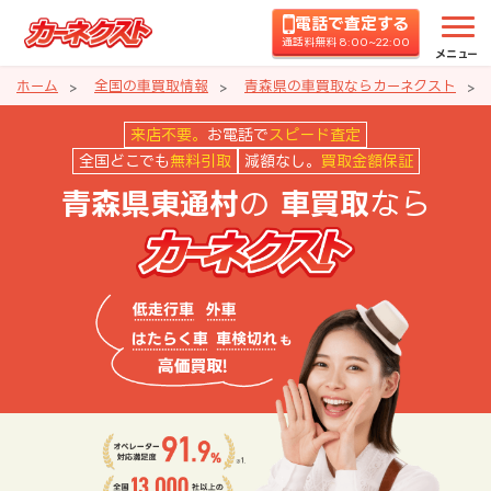
電話で査定する
通話料無料 8:00~22:00
メニュー
ホーム
全国の車買取情報
青森県の車買取ならカーネクスト
青森県東通村の車買取ならカーネ
来店不要。
お電話で
スピード査定
全国どこでも
無料引取
減額なし。
買取金額保証
の
なら
青森県東通村
車買取