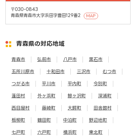
〒030-0843
青森県青森市大字浜田字豊田129番2
MAP
青森県の対応地域
青森市
弘前市
八戸市
黒石市
五所川原市
十和田市
三沢市
むつ市
つがる市
平川市
平内町
今別町
蓬田村
外ヶ浜町
鰺ヶ沢町
深浦町
西目屋村
藤崎町
大鰐町
田舎館村
板柳町
鶴田町
中泊町
野辺地町
七戸町
六戸町
横浜町
東北町