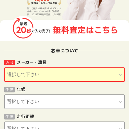
お車について
メーカー・車種
必 須
年式
任 意
走行距離
任 意