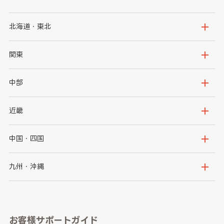
北海道・東北
北海道
青森県
関東
岩手県
宮城県
茨城県
栃木県
中部
秋田県
山形県
群馬県
埼玉県
新潟県
富山県
近畿
福島県
千葉県
東京都
石川県
福井県
大阪府
兵庫県
中国・四国
神奈川県
山梨県
長野県
京都府
滋賀県
鳥取県
島根県
九州・沖縄
岐阜県
静岡県
奈良県
三重県
岡山県
広島県
福岡県
佐賀県
愛知県
和歌山県
お客様サポートガイド
山口県
徳島県
長崎県
熊本県