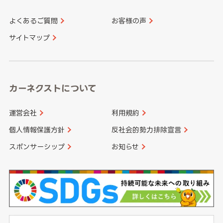
よくあるご質問
お客様の声
香川県
愛媛県
大分県
宮崎県
サイトマップ
高知県
鹿児島県
沖縄県
カーネクストについて
運営会社
利用規約
個人情報保護方針
反社会的勢力排除宣言
スポンサーシップ
お知らせ