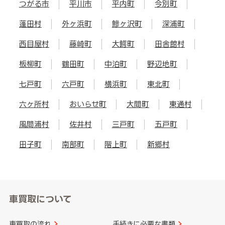
つがる市
平川市
平内町
今別町
蓬田村
外ヶ浜町
鰺ヶ沢町
深浦町
西目屋村
藤崎町
大鰐町
田舎館村
板柳町
鶴田町
中泊町
野辺地町
七戸町
六戸町
横浜町
東北町
六ヶ所村
おいらせ町
大間町
東通村
風間浦村
佐井村
三戸町
五戸町
田子町
南部町
階上町
新郷村
車買取について
車買取の流れ
手続きに必要な書類