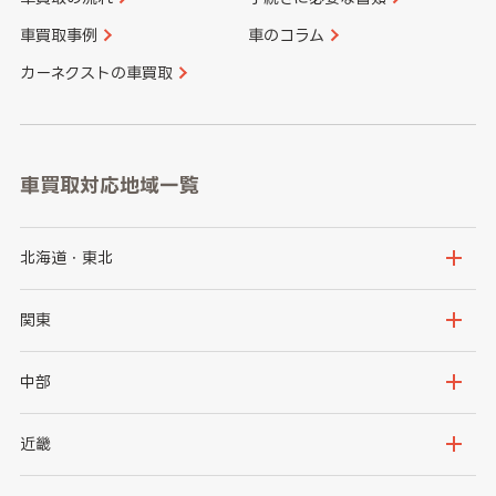
車買取事例
車のコラム
カーネクストの車買取
車買取対応地域一覧
北海道・東北
北海道
青森県
関東
岩手県
宮城県
茨城県
栃木県
中部
秋田県
山形県
群馬県
埼玉県
新潟県
富山県
近畿
福島県