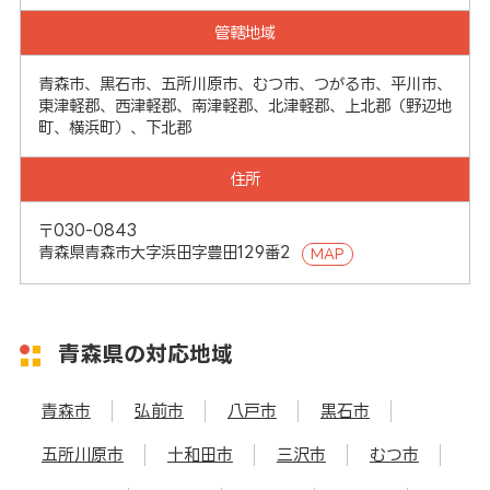
管轄地域
青森市、黒石市、五所川原市、むつ市、つがる市、平川市、
東津軽郡、西津軽郡、南津軽郡、北津軽郡、上北郡（野辺地
町、横浜町）、下北郡
住所
〒030-0843
青森県青森市大字浜田字豊田129番2
MAP
青森県の対応地域
青森市
弘前市
八戸市
黒石市
五所川原市
十和田市
三沢市
むつ市