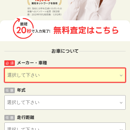
お車について
メーカー・車種
必 須
年式
任 意
走行距離
任 意