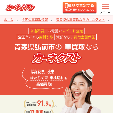
電話で査定する
通話料無料 8:00~22:00
メニュー
ホーム
全国の車買取情報
青森県の車買取ならカーネクスト
青森県弘前市の車買取ならカーネ
来店不要。
お電話で
スピード査定
全国どこでも
無料引取
減額なし。
買取金額保証
の
なら
青森県弘前市
車買取