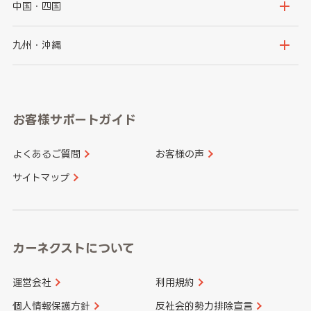
千葉県
東京都
石川県
福井県
大阪府
兵庫県
中国・四国
神奈川県
山梨県
長野県
京都府
滋賀県
鳥取県
島根県
九州・沖縄
岐阜県
静岡県
奈良県
三重県
岡山県
広島県
福岡県
佐賀県
愛知県
和歌山県
お客様サポートガイド
山口県
徳島県
長崎県
熊本県
よくあるご質問
お客様の声
香川県
愛媛県
大分県
宮崎県
サイトマップ
高知県
鹿児島県
沖縄県
カーネクストについて
運営会社
利用規約
個人情報保護方針
反社会的勢力排除宣言