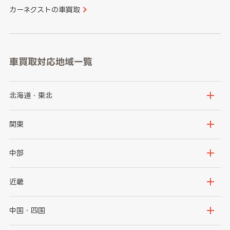
カーネクストの車買取
車買取対応地域一覧
北海道・東北
北海道
青森県
関東
岩手県
宮城県
茨城県
栃木県
中部
秋田県
山形県
群馬県
埼玉県
新潟県
富山県
近畿
福島県
千葉県
東京都
石川県
福井県
大阪府
兵庫県
中国・四国