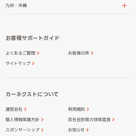
神奈川県
山梨県
長野県
京都府
滋賀県
鳥取県
島根県
九州・沖縄
岐阜県
静岡県
奈良県
三重県
岡山県
広島県
福岡県
佐賀県
愛知県
和歌山県
お客様サポートガイド
山口県
徳島県
長崎県
熊本県
よくあるご質問
お客様の声
香川県
愛媛県
大分県
宮崎県
サイトマップ
高知県
鹿児島県
沖縄県
カーネクストについて
運営会社
利用規約
個人情報保護方針
反社会的勢力排除宣言
スポンサーシップ
お知らせ