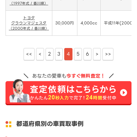
（1997年式 / 香川県）
トヨタ
クラウンマジェスタ
30,000円
4,000cc
平成11年(2000年
（2000年式 / 香川県）
<<
<
2
3
4
5
6
>
>>
あなたの愛車も
今すぐ無料査定！
都道府県別の車買取事例