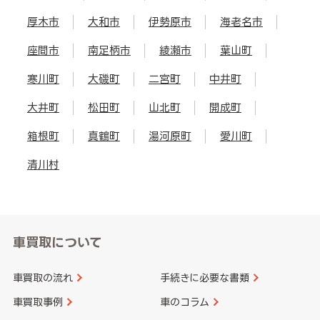
厚木市
大和市
伊勢原市
海老名市
座間市
南足柄市
綾瀬市
葉山町
寒川町
大磯町
二宮町
中井町
大井町
松田町
山北町
開成町
箱根町
真鶴町
湯河原町
愛川町
清川村
車買取について
車買取の流れ
手続きに必要な書類
車買取事例
車のコラム