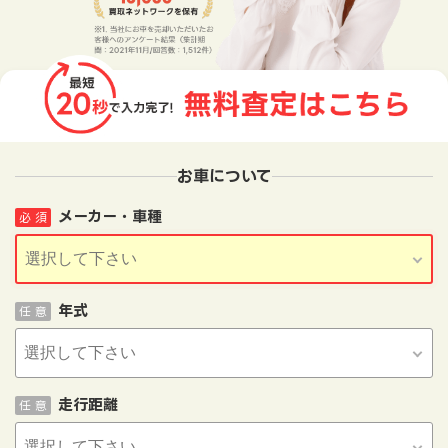
お車について
メーカー・車種
必 須
年式
任 意
走行距離
任 意