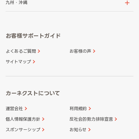
山梨県
長野県
京都府
滋賀県
鳥取県
島根県
九州・沖縄
岐阜県
静岡県
奈良県
三重県
岡山県
広島県
福岡県
佐賀県
愛知県
和歌山県
お客様サポートガイド
山口県
徳島県
長崎県
熊本県
よくあるご質問
お客様の声
香川県
愛媛県
大分県
宮崎県
サイトマップ
高知県
鹿児島県
沖縄県
カーネクストについて
運営会社
利用規約
個人情報保護方針
反社会的勢力排除宣言
スポンサーシップ
お知らせ