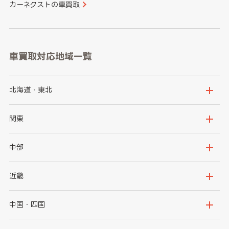
カーネクストの車買取
車買取対応地域一覧
北海道・東北
北海道
青森県
関東
岩手県
宮城県
茨城県
栃木県
中部
秋田県
山形県
群馬県
埼玉県
新潟県
富山県
近畿
福島県
千葉県
東京都
石川県
福井県
大阪府
兵庫県
中国・四国
神奈川県