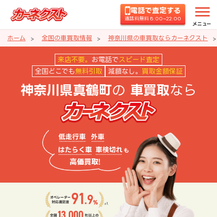
電話で査定する
通話料無料 8:00~22:00
メニュー
ホーム
全国の車買取情報
神奈川県の車買取ならカーネクスト
神奈川県真鶴町の車買取ならカー
来店不要。
お電話で
スピード査定
全国どこでも
無料引取
減額なし。
買取金額保証
の
なら
神奈川県真鶴町
車買取