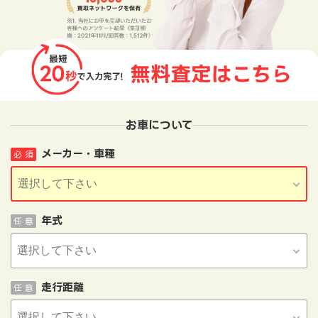
お車について
メーカー・車種
必 須
年式
任 意
走行距離
任 意