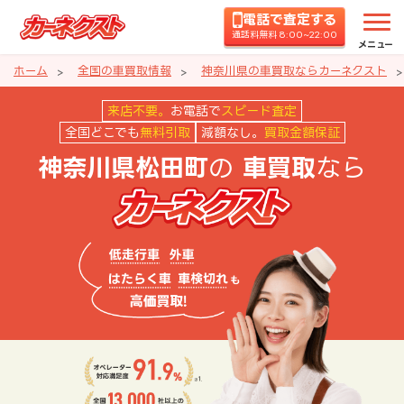
電話で査定する
通話料無料 8:00~22:00
メニュー
ホーム
全国の車買取情報
神奈川県の車買取ならカーネクスト
神奈川県松田町の車買取ならカー
来店不要。
お電話で
スピード査定
全国どこでも
無料引取
減額なし。
買取金額保証
の
なら
神奈川県松田町
車買取