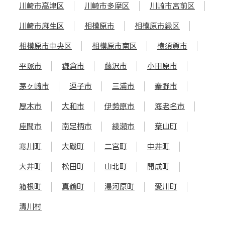
川崎市高津区
川崎市多摩区
川崎市宮前区
川崎市麻生区
相模原市
相模原市緑区
相模原市中央区
相模原市南区
横須賀市
平塚市
鎌倉市
藤沢市
小田原市
茅ヶ崎市
逗子市
三浦市
秦野市
厚木市
大和市
伊勢原市
海老名市
座間市
南足柄市
綾瀬市
葉山町
寒川町
大磯町
二宮町
中井町
大井町
松田町
山北町
開成町
箱根町
真鶴町
湯河原町
愛川町
清川村