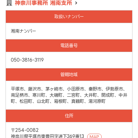
神奈川事務所 湘南支所
取扱いナンバー
湘南ナンバー
電話番号
050-3816-3119
管轄地域
平塚市、藤沢市、茅ヶ崎市、小田原市、秦野市、伊勢原市、
南足柄市、寒川町、大磯町、二宮町、大井町、開成町、中井
町、松田町、山北町、箱根町、真鶴町、湯河原町
住所
〒254-0082
神奈川県平塚市東豊田字道下369番13
MAP