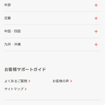
岩手県
宮城県
茨城県
栃木県
中部
秋田県
山形県
群馬県
埼玉県
新潟県
富山県
近畿
福島県
千葉県
東京都
石川県
福井県
大阪府
兵庫県
中国・四国
神奈川県
山梨県
長野県
京都府
滋賀県
鳥取県
島根県
九州・沖縄
岐阜県
静岡県
奈良県
三重県
岡山県
広島県
福岡県
佐賀県
愛知県
和歌山県
お客様サポートガイド
山口県
徳島県
長崎県
熊本県
よくあるご質問
お客様の声
香川県
愛媛県
大分県
宮崎県
サイトマップ
高知県
鹿児島県
沖縄県