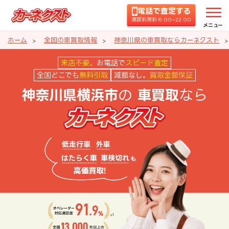
電話で査定する
通話料無料 8:00~22:00
メニュー
ホーム
全国の車買取情報
神奈川県の車買取ならカーネクスト
神奈川県横浜市の車買取ならカー
来店不要。
お電話で
スピード査定
全国どこでも
無料引取
減額なし。
買取金額保証
の
なら
神奈川県横浜市
車買取