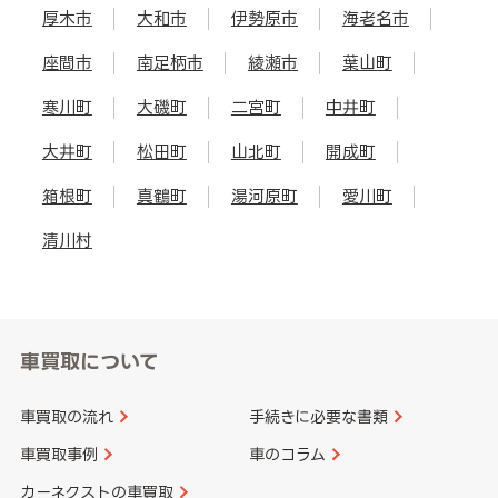
厚木市
大和市
伊勢原市
海老名市
座間市
南足柄市
綾瀬市
葉山町
寒川町
大磯町
二宮町
中井町
大井町
松田町
山北町
開成町
箱根町
真鶴町
湯河原町
愛川町
清川村
車買取について
車買取の流れ
手続きに必要な書類
車買取事例
車のコラム
カーネクストの車買取