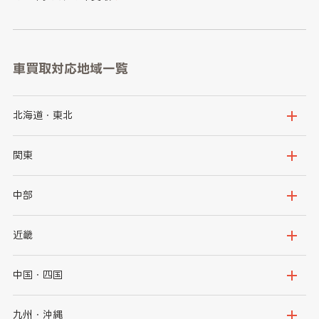
車買取対応地域一覧
北海道・東北
北海道
青森県
関東
岩手県
宮城県
茨城県
栃木県
中部
秋田県
山形県
群馬県
埼玉県
新潟県
富山県
近畿
福島県
千葉県
東京都
石川県
福井県
大阪府
兵庫県
中国・四国
神奈川県
山梨県
長野県
京都府
滋賀県
鳥取県
島根県
九州・沖縄