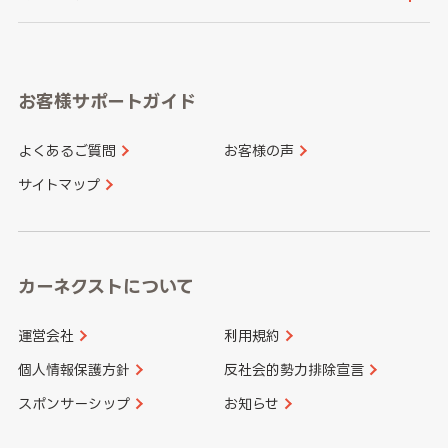
岐阜県
静岡県
奈良県
三重県
岡山県
広島県
福岡県
佐賀県
愛知県
和歌山県
お客様サポートガイド
山口県
徳島県
長崎県
熊本県
よくあるご質問
お客様の声
香川県
愛媛県
大分県
宮崎県
サイトマップ
高知県
鹿児島県
沖縄県
カーネクストについて
運営会社
利用規約
個人情報保護方針
反社会的勢力排除宣言
スポンサーシップ
お知らせ