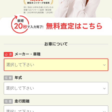
お車について
メーカー・車種
必 須
年式
任 意
走行距離
任 意