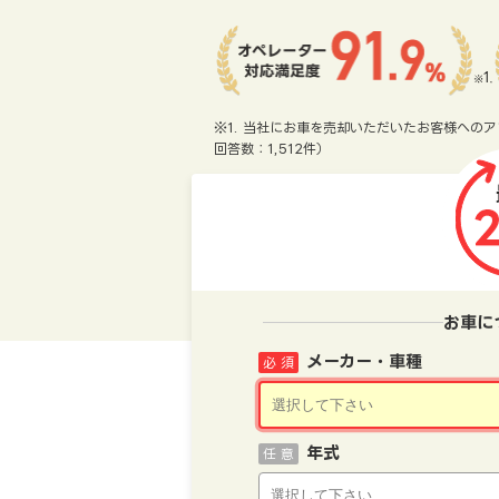
※1. 当社にお車を売却いただいたお客様へのア
回答数：1,512件）
お車に
メーカー・車種
必 須
年式
任 意