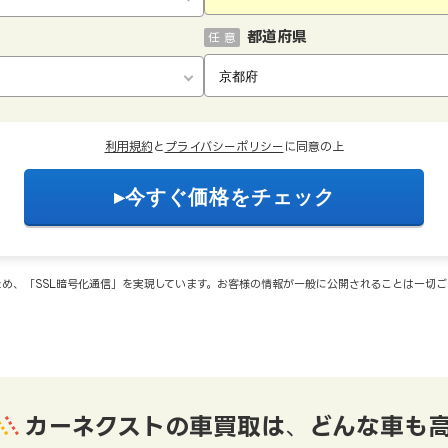
都道府県
任 意
利用規約
と
プライバシーポリシー
に同意の上
め、「SSL暗号化通信」を実現しています。お客様の情報が一般に公開されることは一切
カーネクストの車買取は
、
どんな車も