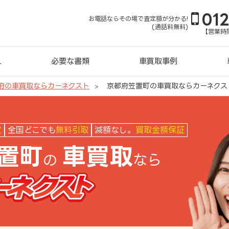
01
お電話ならその場で査定額が分かる!
(通話料無料)
【営業時間
れ
必要な書類
車買取事例
府の車買取ならカーネクスト
京都府笠置町の車買取ならカーネクス
クスト
定
全国どこでも
無料引取
減額なし。
買取金額保証
置町
車買取
の
なら