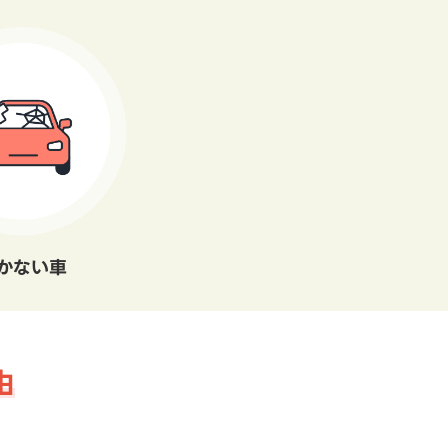
かない車
由
。