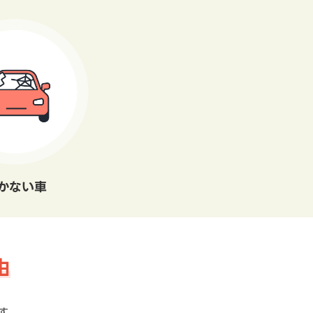
かない車
由
す。