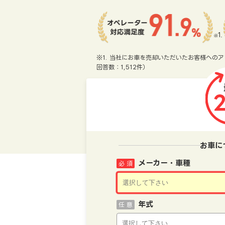
※1. 当社にお車を売却いただいたお客様へのア
回答数：1,512件）
お車に
メーカー・車種
必 須
年式
任 意