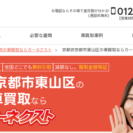
01
お電話ならその場で査定額が分かる!
(通話料無料)
【営業時間
れ
必要な書類
車買取事例
府の車買取ならカーネクスト
京都府京都市東山区の車買取ならカー
カーネクスト
定
全国どこでも
無料引取
減額なし。
買取金額保証
京都市東山区
の
車買取
なら