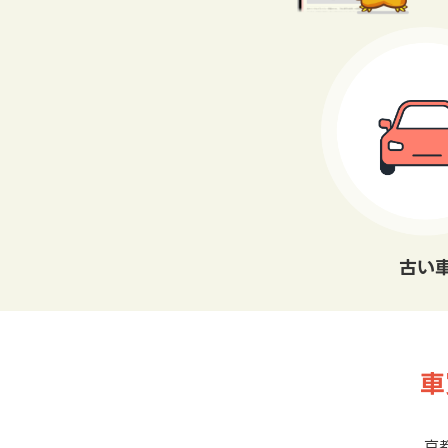
古い
車
京