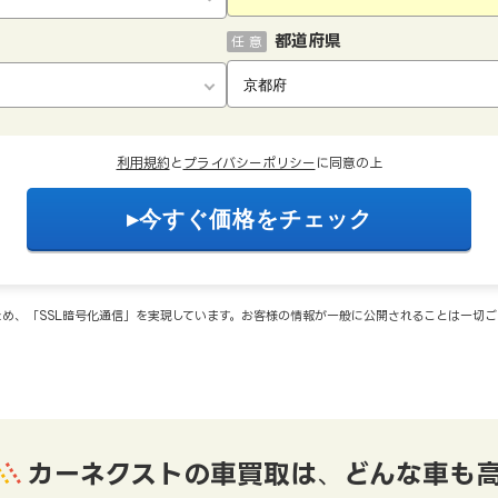
都道府県
任 意
利用規約
と
プライバシーポリシー
に同意の上
め、「SSL暗号化通信」を実現しています。お客様の情報が一般に公開されることは一切
カーネクストの車買取は
、
どんな車も