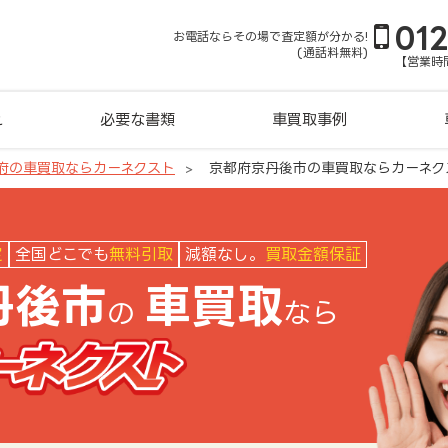
01
お電話ならその場で査定額が分かる!
(通話料無料)
【営業時間
れ
必要な書類
車買取事例
府の車買取ならカーネクスト
京都府京丹後市の車買取ならカーネク
ネクスト
定
全国どこでも
無料引取
減額なし。
買取金額保証
丹後市
車買取
の
なら