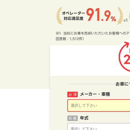
※1. 当社にお車を売却いただいたお客様へのア
回答数：1,512件）
お車に
メーカー・車種
必 須
年式
任 意