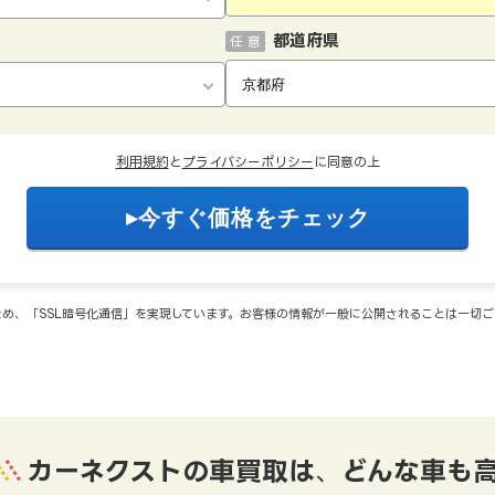
都道府県
任 意
利用規約
と
プライバシーポリシー
に同意の上
め、「SSL暗号化通信」を実現しています。お客様の情報が一般に公開されることは一切
カーネクストの車買取は
、
どんな車も