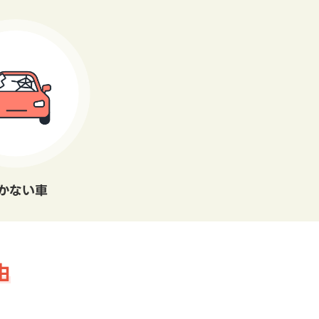
かない車
由
。