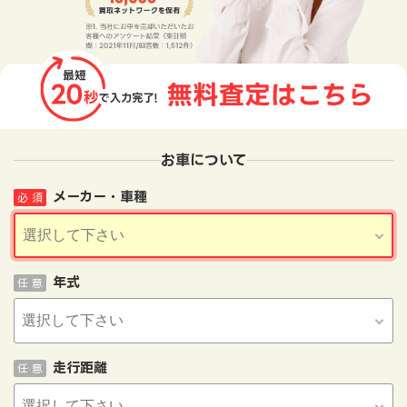
お車について
メーカー・車種
必 須
年式
任 意
走行距離
任 意