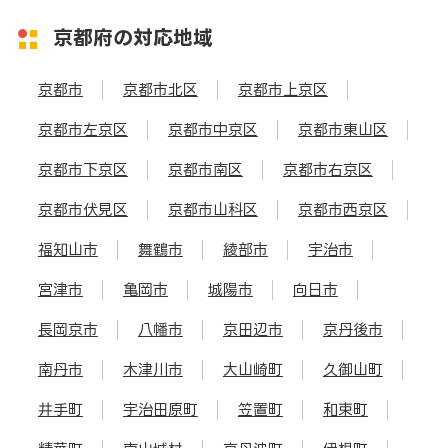
京都府の対応地域
京都市
京都市北区
京都市上京区
京都市左京区
京都市中京区
京都市東山区
京都市下京区
京都市南区
京都市右京区
京都市伏見区
京都市山科区
京都市西京区
福知山市
舞鶴市
綾部市
宇治市
宮津市
亀岡市
城陽市
向日市
長岡京市
八幡市
京田辺市
京丹後市
南丹市
木津川市
大山崎町
久御山町
井手町
宇治田原町
笠置町
和束町