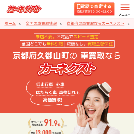
電話で査定する
通話料無料 8:00~22:00
メニュー
ホーム
全国の車買取情報
京都府の車買取ならカーネクスト
京都府久御山町の車買取ならカー
来店不要。
お電話で
スピード査定
全国どこでも
無料引取
減額なし。
買取金額保証
の
なら
京都府久御山町
車買取