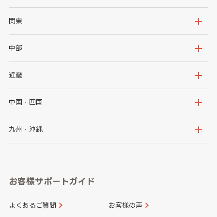
北海道
青森県
関東
岩手県
宮城県
茨城県
栃木県
中部
秋田県
山形県
群馬県
埼玉県
新潟県
富山県
近畿
福島県
千葉県
東京都
石川県
福井県
大阪府
兵庫県
中国・四国
神奈川県
山梨県
長野県
京都府
滋賀県
鳥取県
島根県
九州・沖縄
岐阜県
静岡県
奈良県
三重県
岡山県
広島県
福岡県
佐賀県
愛知県
和歌山県
お客様サポートガイド
山口県
徳島県
長崎県
熊本県
よくあるご質問
お客様の声
香川県
愛媛県
大分県
宮崎県