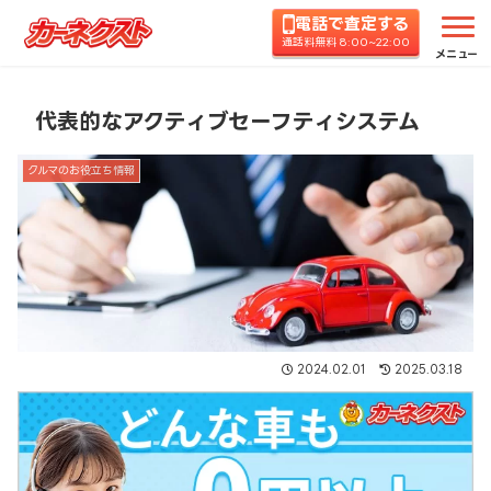
電話で査定する
ホーム
コラムTOP
クルマのお役立ち情報
代表
通話料無料 8:00~22:00
メニュー
代表的なアクティブセーフティシステム
クルマのお役立ち情報
2024.02.01
2025.03.18