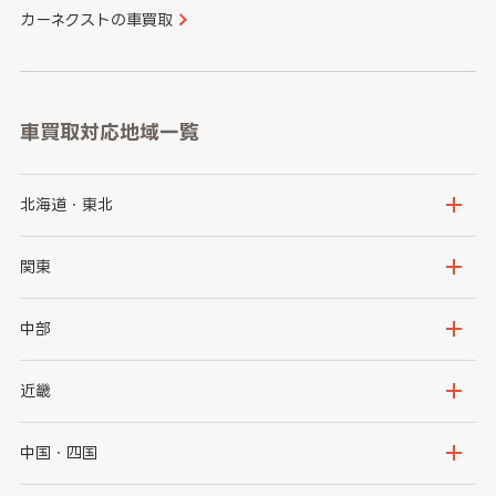
カーネクストの車買取
車買取対応地域一覧
北海道・東北
北海道
青森県
関東
岩手県
宮城県
茨城県
栃木県
中部
秋田県
山形県
群馬県
埼玉県
新潟県
富山県
近畿
福島県
千葉県
東京都
石川県
福井県
大阪府
兵庫県
中国・四国