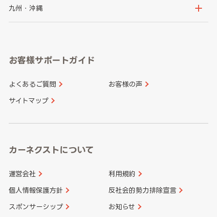
神奈川県
山梨県
長野県
京都府
滋賀県
鳥取県
島根県
九州・沖縄
岐阜県
静岡県
奈良県
三重県
岡山県
広島県
福岡県
佐賀県
愛知県
和歌山県
お客様サポートガイド
山口県
徳島県
長崎県
熊本県
よくあるご質問
お客様の声
香川県
愛媛県
大分県
宮崎県
サイトマップ
高知県
鹿児島県
沖縄県
カーネクストについて
運営会社
利用規約
個人情報保護方針
反社会的勢力排除宣言
スポンサーシップ
お知らせ