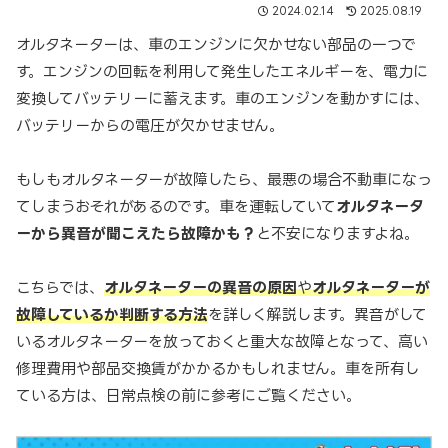
2024.02.14
2025.08.19
オルタネーターは、車のエンジンに欠かせない部品の一つで
す。エンジンの回転を利用して発生したエネルギーを、電力に
変換してバッテリーに蓄えます。車のエンジンを動かすには、
バッテリーからの電圧が欠かせません。
もしもオルタネーターが故障したら、最悪の場合不動車になっ
てしまうおそれがあるのです。車を運転していて
オルタネータ
ーから異音が聞こえたら故障かも？
と不安になりますよね。
こちらでは、
オルタネーターの異音の原因
や
オルタネーターが
故障しているか判断する方法
を詳しく解説します。異音がして
いるオルタネーターを放っておくと重大な故障となって、高い
修理費用や部品交換賃がかかるかもしれません。車を所有し
ている方は、日常点検の前に参考にご覧ください。