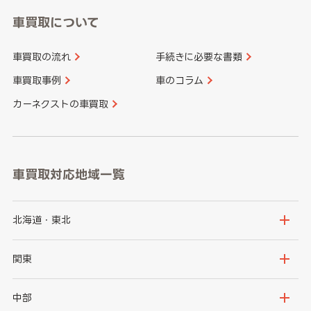
車買取について
車買取の流れ
手続きに必要な書類
車買取事例
車のコラム
カーネクストの車買取
車買取対応地域一覧
北海道・東北
北海道
青森県
関東
岩手県
宮城県
茨城県
栃木県
中部