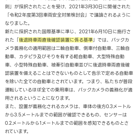
則」が採択されたことを受け、2021年3月30日に開催された
「令和2年度第3回車両安全対策検討会」で議論されるように
なりました。
新たに採択された国際基準に準じ、2021年6月10日に施行さ
れた「
後退時車両直後確認装置に係る基準
」では、バックカ
メラ義務化の適用範囲は二輪自動車、側車付自動車、三輪自
動車、カタピラ及びそりを有する軽自動車、大型特殊自動
車、小型特殊自動車、被牽引自動車並びに後退時車両直後確
認装置を備えることはできないものとして告示で定める自動車
を除いた全ての自動車とされています。つまり、私たちが普段
運転しているほぼ全ての乗用車は、バックカメラの義務化が適
用されるということになります。
また、設置が義務化されるカメラは、車体の後方0.3メートル
から3.5メートルまでの範囲が確認できるもの、センサーは
0.2メートルから1メートルまでの範囲を感知できるものとさ
れています。