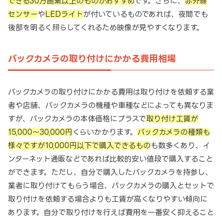
できる30万画素以上のものがおすすめ
です。さらに、
赤外線
センサー
や
LEDライト
が付いているものであれば、夜間でも
後部を明るく照らしてくれるため映像が見やすくなります。
バックカメラの取り付けにかかる費用相場
バックカメラの取り付けにかかる費用は取り付けを依頼する業
者や店舗、バックカメラの機種や車種などによっても異なりま
すが、バックカメラの本体価格にプラスで
取り付け工賃が
15,000～30,000円
くらいかかります。
バックカメラの種類も
様々ですが10,000円以下で購入できるもの
も数多くあり、イ
ンターネット通販などであれば比較的安い値段で購入すること
ができます。ただし、自分で購入したバックカメラを持参し、
業者に取り付けてもらう場合、バックカメラの購入とセットで
取り付けを依頼する場合よりも工賃が高くなりやすい傾向に
あります。自分で取り付けを行えば費用を一番安く抑えること