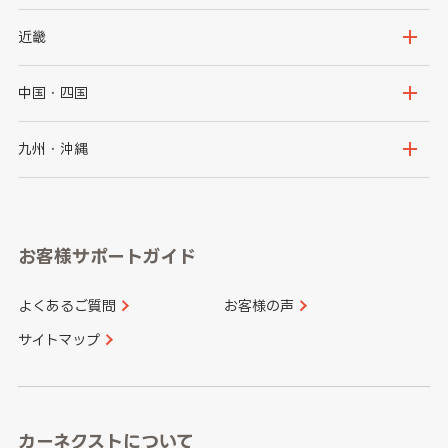
秋田県
山形県
群馬県
埼玉県
新潟県
富山県
近畿
福島県
千葉県
東京都
石川県
福井県
大阪府
兵庫県
中国・四国
神奈川県
山梨県
長野県
京都府
滋賀県
鳥取県
島根県
九州・沖縄
岐阜県
静岡県
奈良県
三重県
岡山県
広島県
福岡県
佐賀県
愛知県
和歌山県
お客様サポートガイド
山口県
徳島県
長崎県
熊本県
よくあるご質問
お客様の声
香川県
愛媛県
大分県
宮崎県
サイトマップ
高知県
鹿児島県
沖縄県
カーネクストについて