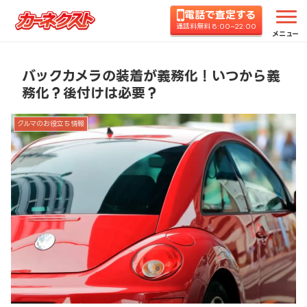
電話で査定する
ホーム
コラムTOP
クルマのお役立ち情報
バッ
通話料無料 8:00~22:00
メニュー
バックカメラの装着が義務化！いつから義
務化？後付けは必要？
クルマのお役立ち情報