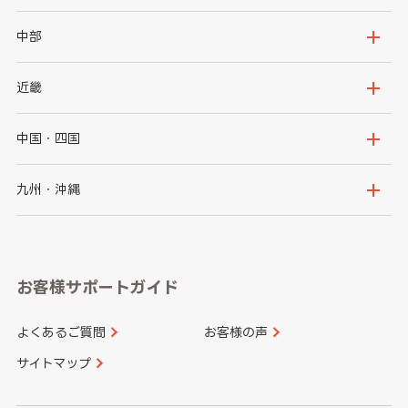
岩手県
宮城県
茨城県
栃木県
中部
秋田県
山形県
群馬県
埼玉県
新潟県
富山県
近畿
福島県
千葉県
東京都
石川県
福井県
大阪府
兵庫県
中国・四国
神奈川県
山梨県
長野県
京都府
滋賀県
鳥取県
島根県
九州・沖縄
岐阜県
静岡県
奈良県
三重県
岡山県
広島県
福岡県
佐賀県
愛知県
和歌山県
お客様サポートガイド
山口県
徳島県
長崎県
熊本県
よくあるご質問
お客様の声
香川県
愛媛県
大分県
宮崎県
サイトマップ
高知県
鹿児島県
沖縄県