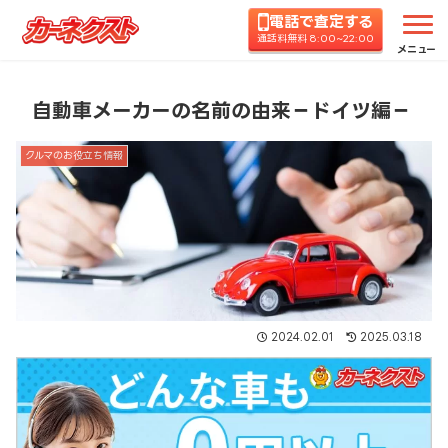
電話で査定する
ホーム
コラムTOP
クルマのお役立ち情報
自動
通話料無料 8:00~22:00
メニュー
自動車メーカーの名前の由来－ドイツ編－
クルマのお役立ち情報
2024.02.01
2025.03.18