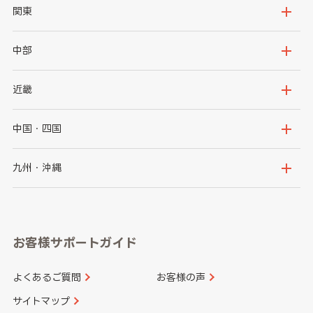
北海道
青森県
関東
岩手県
宮城県
茨城県
栃木県
中部
秋田県
山形県
群馬県
埼玉県
新潟県
富山県
近畿
福島県
千葉県
東京都
石川県
福井県
大阪府
兵庫県
中国・四国
神奈川県
山梨県
長野県
京都府
滋賀県
鳥取県
島根県
九州・沖縄
岐阜県
静岡県
奈良県
三重県
岡山県
広島県
福岡県
佐賀県
愛知県
和歌山県
お客様サポートガイド
山口県
徳島県
長崎県
熊本県
よくあるご質問
お客様の声
香川県
愛媛県
大分県
宮崎県
サイトマップ