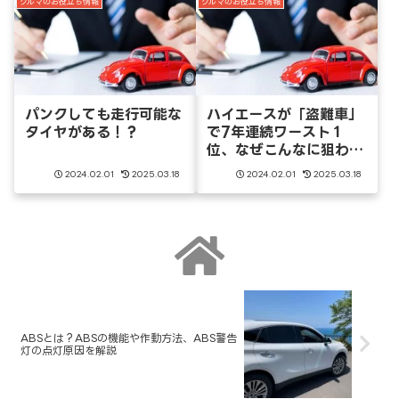
クルマのお役立ち情報
クルマのお役立ち情報
パンクしても走行可能な
ハイエースが「盗難車」
タイヤがある！？
で7年連続ワースト１
位、なぜこんなに狙われ
る！？
2024.02.01
2025.03.18
2024.02.01
2025.03.18
ABSとは？ABSの機能や作動方法、ABS警告
灯の点灯原因を解説