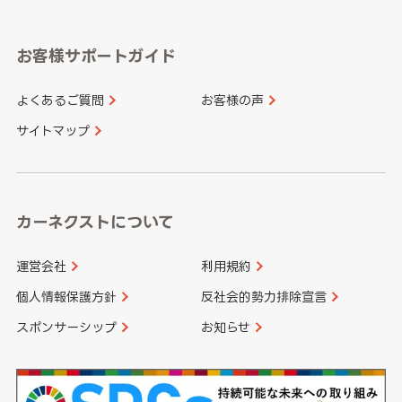
岐阜県
静岡県
奈良県
三重県
岡山県
広島県
福岡県
佐賀県
愛知県
和歌山県
お客様サポートガイド
山口県
徳島県
長崎県
熊本県
よくあるご質問
お客様の声
香川県
愛媛県
大分県
宮崎県
サイトマップ
高知県
鹿児島県
沖縄県
カーネクストについて
運営会社
利用規約
個人情報保護方針
反社会的勢力排除宣言
スポンサーシップ
お知らせ