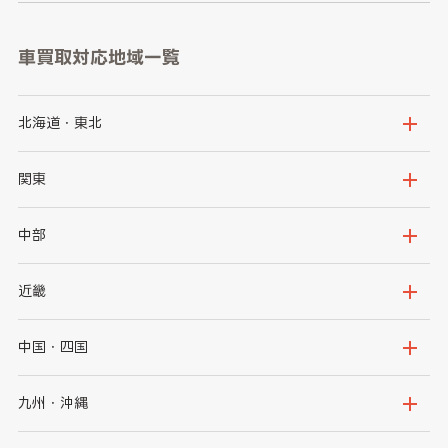
車買取対応地域一覧
北海道・東北
北海道
青森県
関東
岩手県
宮城県
茨城県
栃木県
中部
秋田県
山形県
群馬県
埼玉県
新潟県
富山県
近畿
福島県
千葉県
東京都
石川県
福井県
大阪府
兵庫県
中国・四国
神奈川県
山梨県
長野県
京都府
滋賀県
鳥取県
島根県
九州・沖縄