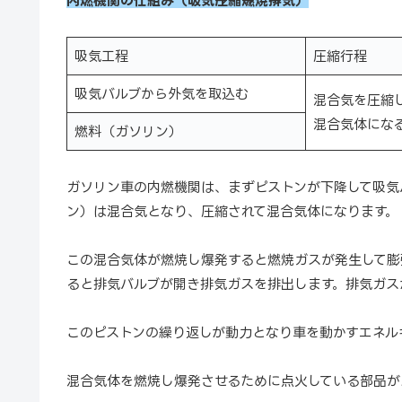
内燃機関の仕組み（吸気→圧縮→燃焼→排気）
吸気工程
圧縮行程
吸気バルブから外気を取込む
混合気を圧縮
混合気体にな
燃料（ガソリン）
ガソリン車の内燃機関は、まずピストンが下降して吸気
ン）は混合気となり、圧縮されて混合気体になります。
この混合気体が燃焼し爆発すると燃焼ガスが発生して膨
ると排気バルブが開き排気ガスを排出します。排気ガス
このピストンの繰り返しが動力となり車を動かすエネル
混合気体を燃焼し爆発させるために点火している部品が