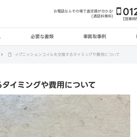
01
お電話ならその場で査定額が分かる!
(通話料無料)
【営業時間
れ
必要な書類
車買取事例
イグニッションコイルを交換するタイミングや費用について
るタイミングや費用について