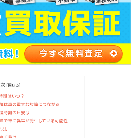
目次
時期はいつ？
障は車の重大な故障につながる
換時期の目安は
障で車に異常が発生している可能性
方法
換手段は