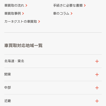
車買取の流れ
手続きに必要な書類
車買取事例
車のコラム
カーネクストの車買取
車買取対応地域一覧
北海道・東北
北海道
青森県
関東
岩手県
宮城県
茨城県
栃木県
中部
秋田県
山形県
群馬県
埼玉県
新潟県
富山県
近畿