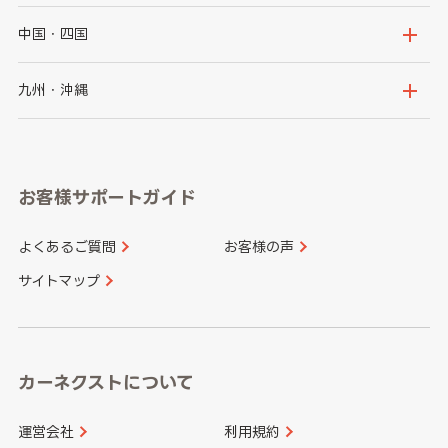
福島県
千葉県
東京都
石川県
福井県
大阪府
兵庫県
中国・四国
神奈川県
山梨県
長野県
京都府
滋賀県
鳥取県
島根県
九州・沖縄
岐阜県
静岡県
奈良県
三重県
岡山県
広島県
福岡県
佐賀県
愛知県
和歌山県
お客様サポートガイド
山口県
徳島県
長崎県
熊本県
よくあるご質問
お客様の声
香川県
愛媛県
大分県
宮崎県
サイトマップ
高知県
鹿児島県
沖縄県
カーネクストについて
運営会社
利用規約