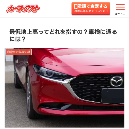
電話で査定する
ホーム
コラムTOP
自動車の基礎知識
最低地上
通話料無料 8:00~22:00
メニュー
最低地上高ってどれを指すの？車検に通る
には？
自動車の基礎知識