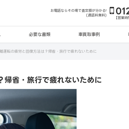
01
お電話ならその場で査定額が分かる!
(通話料無料)
【営業時間
れ
必要な書類
車買取事例
離運転の疲労と回復方法は？帰省・旅行で疲れないために
？帰省・旅行で疲れないために