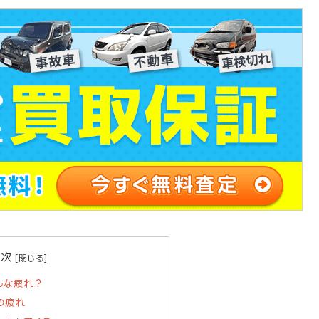
目次
んな疲れ？
の疲れ