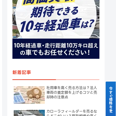
新着記事
社用車を高く売る方法は？法人
今すぐ価格をチェック！
車両の査定額を上げるコツと売
却時の注意点
カローラフィールダーを売るな
らどこがいい？買取相場や高く