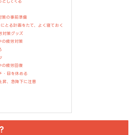
っとしてくる
対策の事前準備
きにとる計画をたて、よく寝ておく
労対策グッズ
中の疲労対策
る
ツ
中の疲労回復
チ・目を休める
上昇、急降下に注意
？