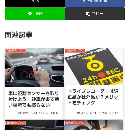
X
Facebook
LINE
コピー
関連記事
自動車のコラム
自動車のコラム
ドライブレコーダーは純
車に距離センサーを取り
正品か社外品か？メリッ
付けよう！駐車が楽で狭
トをチェック
い場所でも擦らない
2024.02.14
2025.08.19
2024.02.14
2025.08.19
自動車のコラム
自動車のコラム