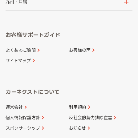
京都府
滋賀県
鳥取県
島根県
九州・沖縄
岐阜県
静岡県
奈良県
三重県
岡山県
広島県
福岡県
佐賀県
愛知県
和歌山県
お客様サポートガイド
山口県
徳島県
長崎県
熊本県
よくあるご質問
お客様の声
香川県
愛媛県
大分県
宮崎県
サイトマップ
高知県
鹿児島県
沖縄県
カーネクストについて
運営会社
利用規約
個人情報保護方針
反社会的勢力排除宣言
スポンサーシップ
お知らせ