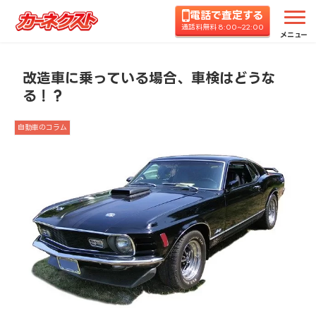
電話で査定する
ホーム
コラムTOP
自動車のコラム
改造車に乗
通話料無料 8:00~22:00
メニュー
改造車に乗っている場合、車検はどうな
る！？
自動車のコラム