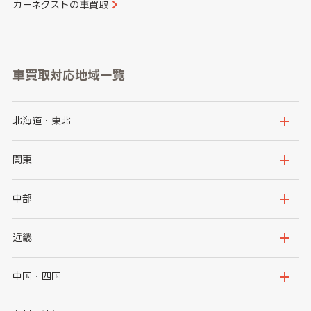
カーネクストの車買取
車買取対応地域一覧
北海道・東北
北海道
青森県
関東
岩手県
宮城県
茨城県
栃木県
中部
秋田県
山形県
群馬県
埼玉県
新潟県
富山県
近畿
福島県
千葉県
東京都
石川県
福井県
大阪府
兵庫県
中国・四国
神奈川県
山梨県
長野県