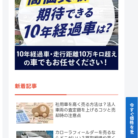
新着記事
社用車を高く売る方法は？法人
今すぐ価格をチェック！
車両の査定額を上げるコツと売
却時の注意点
カローラフィールダーを売るな
らどこがいい？買取相場や高く