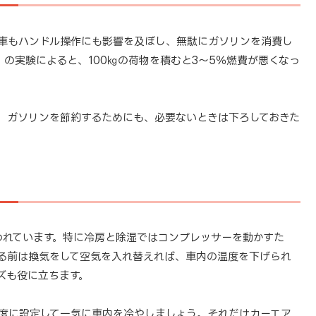
車もハンドル操作にも影響を及ぼし、無駄にガソリンを消費し
）の実験によると、100㎏の荷物を積むと3～5％燃費が悪くなっ
、ガソリンを節約するためにも、必要ないときは下ろしておきた
われています。特に冷房と除湿ではコンプレッサーを動かすた
る前は換気をして空気を入れ替えれば、車内の温度を下げられ
ズも役に立ちます。
度に設定して一気に車内を冷やしましょう。それだけカーエア