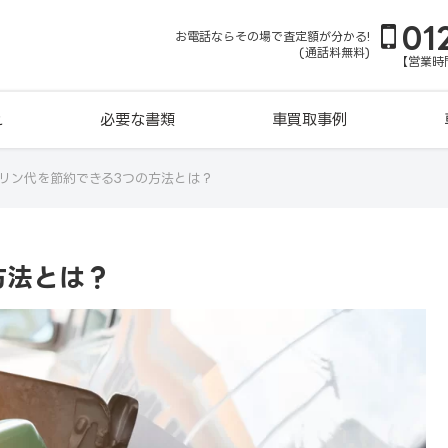
01
お電話ならその場で査定額が分かる!
(通話料無料)
【営業時間
れ
必要な書類
車買取事例
リン代を節約できる3つの方法とは？
方法とは？