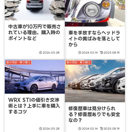
中古車が10万円で販売さ
れている理由。購入時の
車を手放すならヘッドラ
ポイントなど
イトの黄ばみを落として
から
2026.05.28
2024.02.14
2025.08.19
車の売却・乗り換え
車の売却・乗り換え
WRX STIの値引き交渉
術とは？上手に車を購入
修復歴車は見分けられ
するコツ
る？修復歴ありでも安全
なの？
2026.05.28
2024.02.14
2025.08.19