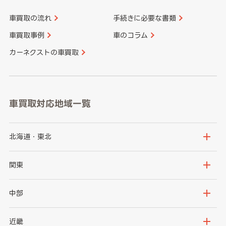
車買取の流れ
手続きに必要な書類
車買取事例
車のコラム
カーネクストの車買取
車買取対応地域一覧
北海道・東北
北海道
青森県
関東
岩手県
宮城県
茨城県
栃木県
中部
秋田県
山形県
群馬県
埼玉県
新潟県
富山県
近畿