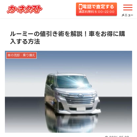
電話で査定する
ホーム
コラムTOP
車の売却・乗り換え
ルーミ
通話料無料 8:00~22:00
メニュー
ルーミーの値引き術を解説！車をお得に購
入する方法
車の売却・乗り換え