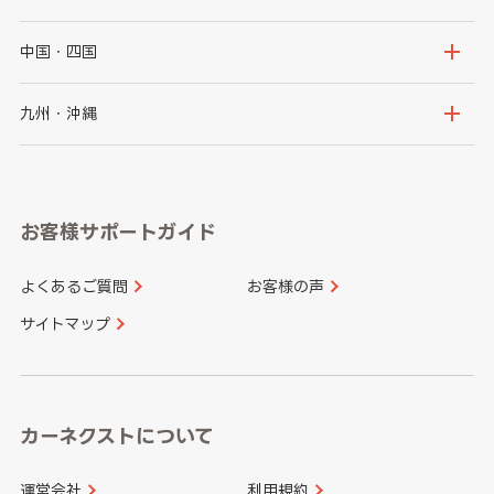
福島県
千葉県
東京都
石川県
福井県
大阪府
兵庫県
中国・四国
神奈川県
山梨県
長野県
京都府
滋賀県
鳥取県
島根県
九州・沖縄
岐阜県
静岡県
奈良県
三重県
岡山県
広島県
福岡県
佐賀県
愛知県
和歌山県
お客様サポートガイド
山口県
徳島県
長崎県
熊本県
よくあるご質問
お客様の声
香川県
愛媛県
大分県
宮崎県
サイトマップ
高知県
鹿児島県
沖縄県
カーネクストについて
運営会社
利用規約