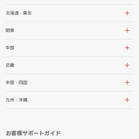
北海道・東北
北海道
青森県
関東
岩手県
宮城県
茨城県
栃木県
中部
秋田県
山形県
群馬県
埼玉県
新潟県
富山県
近畿
福島県
千葉県
東京都
石川県
福井県
大阪府
兵庫県
中国・四国
神奈川県
山梨県
長野県
京都府
滋賀県
鳥取県
島根県
九州・沖縄
岐阜県
静岡県
奈良県
三重県
岡山県
広島県
福岡県
佐賀県
愛知県
和歌山県
お客様サポートガイド
山口県
徳島県
長崎県
熊本県