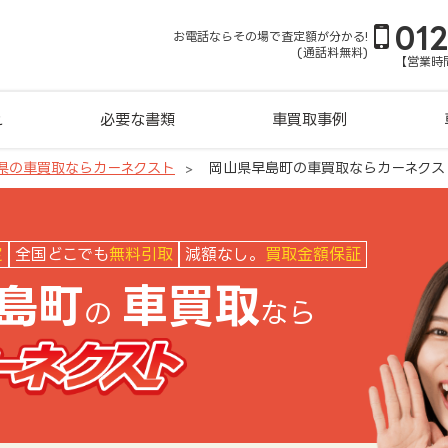
01
お電話ならその場で査定額が分かる!
(通話料無料)
【営業時間
れ
必要な書類
車買取事例
県の車買取ならカーネクスト
岡山県早島町の車買取ならカーネクス
クスト
定
全国どこでも
無料引取
減額なし。
買取金額保証
島町
車買取
の
なら