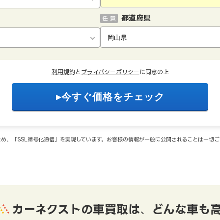
都道府県
任 意
利用規約
と
プライバシーポリシー
に同意の上
め、「SSL暗号化通信」を実現しています。お客様の情報が一般に公開されることは一切
カーネクストの車買取は
、
どんな車も