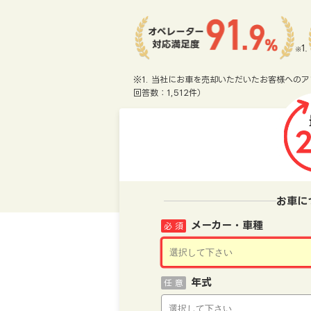
※1. 当社にお車を売却いただいたお客様へのア
回答数：1,512件）
お車に
メーカー・車種
必 須
年式
任 意