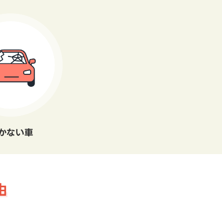
かない車
由
。